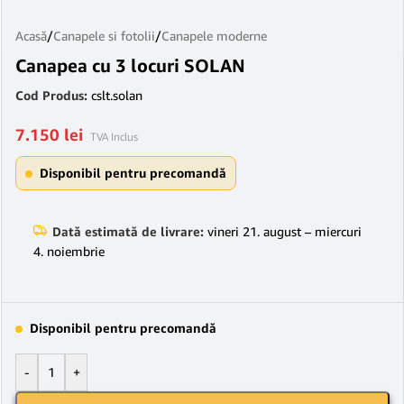
Acasă
/
Canapele si fotolii
/
Canapele moderne
Canapea cu 3 locuri SOLAN
Cod Produs:
cslt.solan
7.150
lei
TVA Inclus
Disponibil pentru precomandă
Dată estimată de livrare:
vineri 21. august – miercuri
4. noiembrie
Disponibil pentru precomandă
-
+