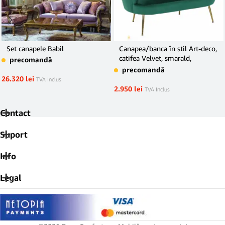
Set canapele Babil
Canapea/banca în stil Art-deco,
catifea Velvet, smarald,
precomandă
NOBLIN
precomandă
26.320
lei
TVA Inclus
2.950
lei
TVA Inclus
Contact
Suport
Info
Legal