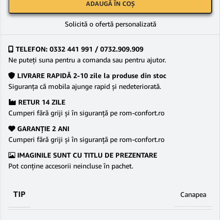
ADAUGĂ ÎN COȘ
Solicită o ofertă personalizată
TELEFON: 0332 441 991 / 0732.909.909
Ne puteţi suna pentru a comanda sau pentru ajutor.
LIVRARE RAPIDĂ 2-10 zile la produse din stoc
Siguranţa că mobila ajunge rapid şi nedeteriorată.
RETUR 14 ZILE
Cumperi fără griji şi în siguranţă pe rom-confort.ro
GARANŢIE 2 ANI
Cumperi fără griji şi în siguranţă pe rom-confort.ro
IMAGINILE SUNT CU TITLU DE PREZENTARE
Pot conține accesorii neincluse în pachet.
TIP
Canapea