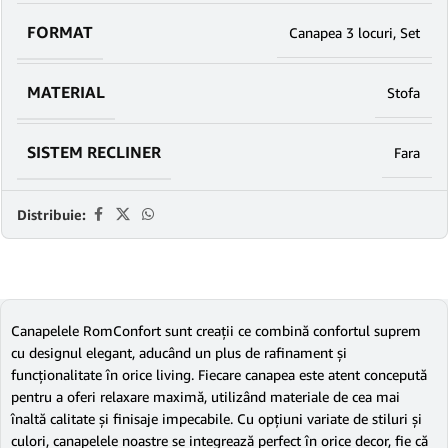
FORMAT
Canapea 3 locuri
,
Set
MATERIAL
Stofa
SISTEM RECLINER
Fara
Distribuie:
Canapelele RomConfort sunt creații ce combină confortul suprem
cu designul elegant, aducând un plus de rafinament și
funcționalitate în orice living. Fiecare canapea este atent concepută
pentru a oferi relaxare maximă, utilizând materiale de cea mai
înaltă calitate și finisaje impecabile. Cu opțiuni variate de stiluri și
culori, canapelele noastre se integrează perfect în orice decor, fie că