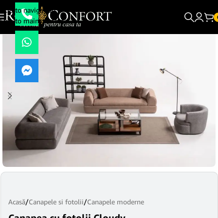
Skip to navigation
Skip to main content
Acasă
/
Canapele si fotolii
/
Canapele moderne
Canapea cu fotolii Cloudy