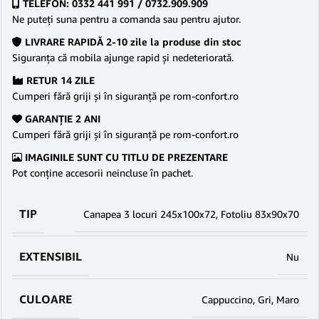
TELEFON: 0332 441 991 / 0732.909.909
Ne puteţi suna pentru a comanda sau pentru ajutor.
LIVRARE RAPIDĂ 2-10 zile la produse din stoc
Siguranţa că mobila ajunge rapid şi nedeteriorată.
RETUR 14 ZILE
Cumperi fără griji şi în siguranţă pe rom-confort.ro
GARANŢIE 2 ANI
Cumperi fără griji şi în siguranţă pe rom-confort.ro
IMAGINILE SUNT CU TITLU DE PREZENTARE
Pot conține accesorii neincluse în pachet.
TIP
Canapea 3 locuri 245x100x72
,
Fotoliu 83x90x70
EXTENSIBIL
Nu
CULOARE
Cappuccino
,
Gri
,
Maro