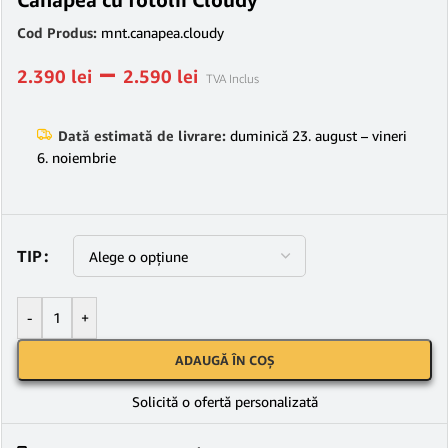
Cod Produs:
mnt.canapea.cloudy
–
2.390
lei
2.590
lei
TVA Inclus
Dată estimată de livrare:
duminică 23. august – vineri
6. noiembrie
TIP
-
+
ADAUGĂ ÎN COȘ
Solicită o ofertă personalizată