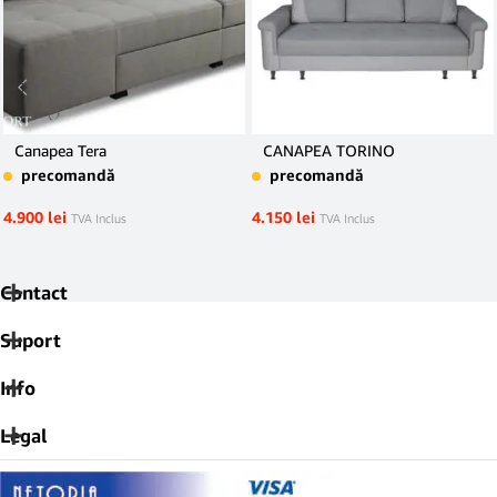
Canapea Tera
CANAPEA TORINO
precomandă
precomandă
4.900
lei
4.150
lei
TVA Inclus
TVA Inclus
Contact
Suport
Info
Legal