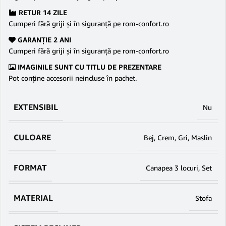
RETUR 14 ZILE
Cumperi fără griji şi în siguranţă pe rom-confort.ro
GARANŢIE 2 ANI
Cumperi fără griji şi în siguranţă pe rom-confort.ro
IMAGINILE SUNT CU TITLU DE PREZENTARE
Pot conține accesorii neincluse în pachet.
EXTENSIBIL
Nu
CULOARE
Bej
,
Crem
,
Gri
,
Maslin
FORMAT
Canapea 3 locuri
,
Set
MATERIAL
Stofa