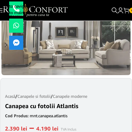
Skip to navigation
Skip to main content
Acasă
/
Canapele si fotolii
/
Canapele moderne
Canapea cu fotolii Atlantis
Cod Produs:
mnt.canapea.atlantis
–
2.390
lei
4.190
lei
TVA Inclus