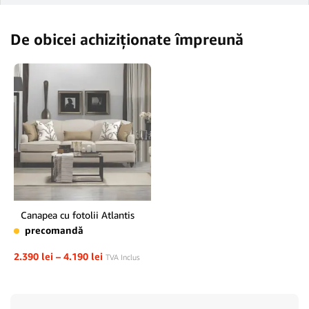
De obicei achiziționate împreună
Canapea cu fotolii Atlantis
precomandă
2.390
lei
–
4.190
lei
TVA Inclus