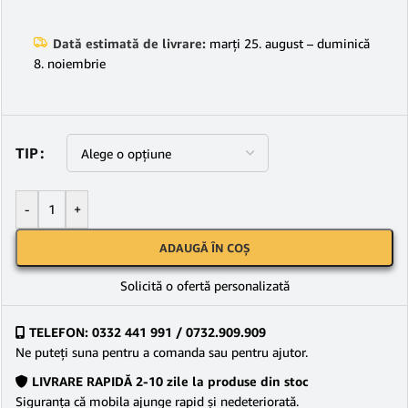
Dată estimată de livrare:
marți 25. august – duminică
8. noiembrie
TIP
-
+
ADAUGĂ ÎN COȘ
Solicită o ofertă personalizată
TELEFON: 0332 441 991 / 0732.909.909
Ne puteţi suna pentru a comanda sau pentru ajutor.
LIVRARE RAPIDĂ 2-10 zile la produse din stoc
Siguranţa că mobila ajunge rapid şi nedeteriorată.