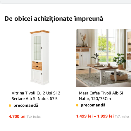
De obicei achiziționate împreună
Vitrina Tivoli Cu 2 Usi Si 2
Masa Cafea Tivoli Alb Si
Sertare Alb Si Natur, 67.5
Natur, 120/75Cm
Cm
precomandă
precomandă
1.499
lei
–
1.999
lei
4.700
lei
TVA Inclus
TVA Inclus