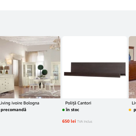
Living ivoire Bologna
Poliță Cantori
Li
precomandă
în stoc
650
lei
TVA Inclus