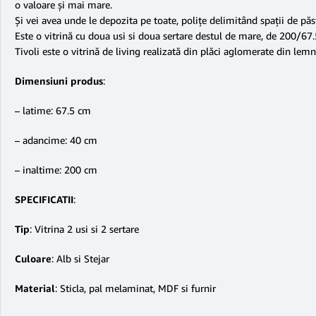
o valoare și mai mare.
Și vei avea unde le depozita pe toate, polițe delimitând spații de păs
Este o vitrină cu doua usi si doua sertare destul de mare, de 200/67.
Tivoli este o vitrină de living realizată din plăci aglomerate din lemn
Dimensiuni produs
:
– latime: 67.5 cm
– adancime: 40 cm
– inaltime: 200 cm
SPECIFICATII
:
Tip
: Vitrina 2 usi si 2 sertare
Culoare
: Alb si Stejar
Material
: Sticla, pal melaminat, MDF si furnir