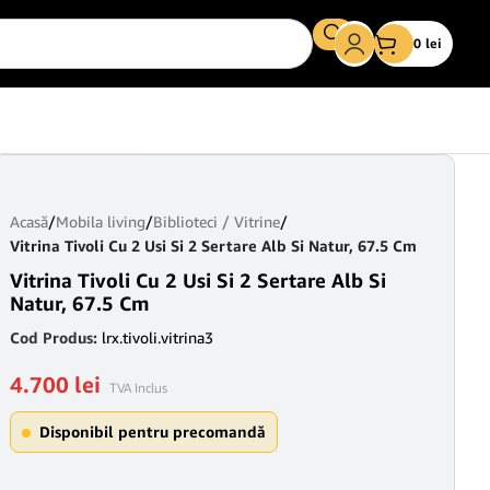
0
lei
Acasă
/
Mobila living
/
Biblioteci / Vitrine
/
Vitrina Tivoli Cu 2 Usi Si 2 Sertare Alb Si Natur, 67.5 Cm
Vitrina Tivoli Cu 2 Usi Si 2 Sertare Alb Si
Natur, 67.5 Cm
Cod Produs:
lrx.tivoli.vitrina3
4.700
lei
TVA Inclus
Disponibil pentru precomandă