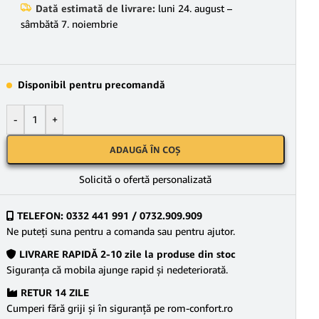
Dată estimată de livrare:
luni 24. august –
sâmbătă 7. noiembrie
Disponibil pentru precomandă
-
+
ADAUGĂ ÎN COȘ
Solicită o ofertă personalizată
TELEFON: 0332 441 991 / 0732.909.909
Ne puteţi suna pentru a comanda sau pentru ajutor.
LIVRARE RAPIDĂ 2-10 zile la produse din stoc
Siguranţa că mobila ajunge rapid şi nedeteriorată.
RETUR 14 ZILE
Cumperi fără griji şi în siguranţă pe rom-confort.ro