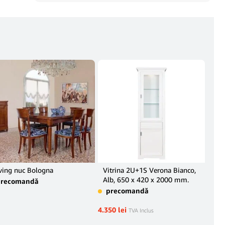
ving nuc Bologna
Vitrina 2U+1S Verona Bianco,
Liv
Alb, 650 x 420 x 2000 mm.
precomandă
pr
precomandă
4.350
lei
TVA Inclus