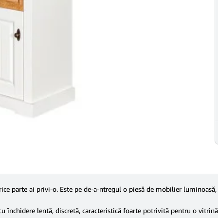
rice parte ai privi-o. Este pe de-a-ntregul o piesă de mobilier luminoasă,
 cu închidere lentă, discretă, caracteristică foarte potrivită pentru o vitrin