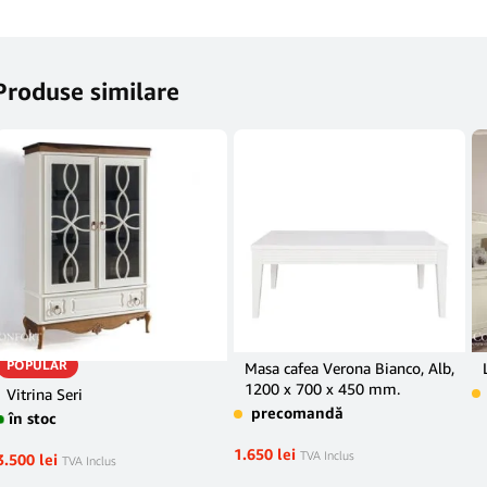
Produse similare
POPULAR
Masa cafea Verona Bianco, Alb,
1200 x 700 x 450 mm.
Vitrina Seri
precomandă
în stoc
1.650
lei
TVA Inclus
3.500
lei
TVA Inclus