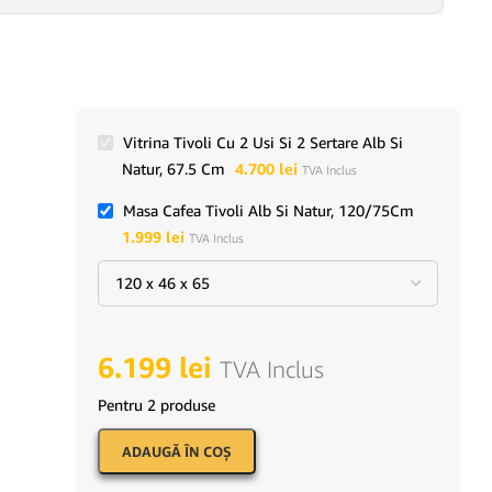
Vitrina Tivoli Cu 2 Usi Si 2 Sertare Alb Si
Natur, 67.5 Cm
4.700
lei
TVA Inclus
Masa Cafea Tivoli Alb Si Natur, 120/75Cm
1.999
lei
TVA Inclus
6.199
lei
TVA Inclus
Pentru 2 produse
ADAUGĂ ÎN COŞ