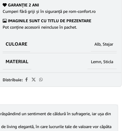
GARANŢIE 2 ANI
Cumperi fără griji şi în siguranţă pe rom-confort.ro
IMAGINILE SUNT CU TITLU DE PREZENTARE
Pot conține accesorii neincluse în pachet.
CULOARE
Alb
,
Stejar
MATERIAL
Lemn
,
Sticla
Distribuie:
 răspândind un sentiment de căldură în sufragerie, iar ușa din
ă de living elegantă, în care lucrurile tale de valoare vor căpăta