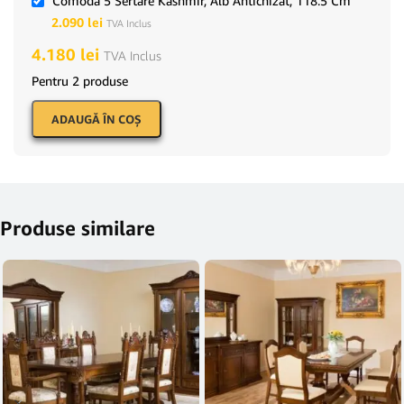
Comoda 5 Sertare Kashmir, Alb Antichizat, 118.5 Cm
2.090
lei
TVA Inclus
4.180
lei
TVA Inclus
Pentru 2 produse
ADAUGĂ ÎN COŞ
Produse similare