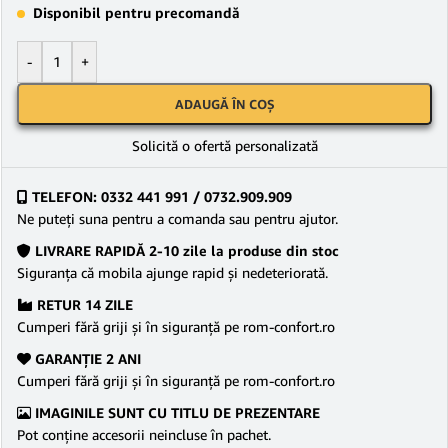
Disponibil pentru precomandă
-
+
ADAUGĂ ÎN COȘ
Solicită o ofertă personalizată
TELEFON: 0332 441 991 / 0732.909.909
Ne puteţi suna pentru a comanda sau pentru ajutor.
LIVRARE RAPIDĂ 2-10 zile la produse din stoc
Siguranţa că mobila ajunge rapid şi nedeteriorată.
RETUR 14 ZILE
Cumperi fără griji şi în siguranţă pe rom-confort.ro
GARANŢIE 2 ANI
Cumperi fără griji şi în siguranţă pe rom-confort.ro
IMAGINILE SUNT CU TITLU DE PREZENTARE
Pot conține accesorii neincluse în pachet.