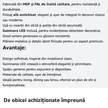
Fabricată din
MDF și PAL de înaltă calitate
, pentru rezistență și
durabilitate.
Finisaj
alb antichizat
, elegant și ușor de integrat în decoruri clasice
sau moderne.
Ușă cu inserții din sticlă și polițe din sticlă securizată.
Iluminare LED
inclusă, pentru evidențierea obiectelor decorative.
Două sertare generoase cu glisiere rezistente.
Mânere metalice și detalii atent finisate pentru un aspect premium.
Avantaje:
Design sofisticat, inspirat din mobilierul clasic.
Iluminarea LED creează o atmosferă elegantă și primitoare.
Spațiu generos pentru expunere și depozitare.
Materiale de calitate, ușor de întreținut.
Ideală pentru living, dining sau birou, oferind un plus de stil și
funcționalitate.
De obicei achiziționate împreună