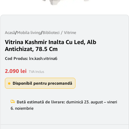
Acasă
/
Mobila living
/
Biblioteci / Vitrine
Vitrina Kashmir Inalta Cu Led, Alb
Antichizat, 78.5 Cm
Cod Produs:
lrx.kash.vitrina6
2.090
lei
TVA Inclus
Disponibil pentru precomandă
Dată estimată de livrare:
duminică 23. august – vineri
6. noiembrie