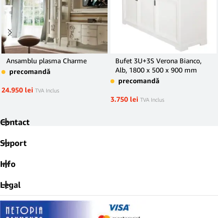
Ansamblu plasma Charme
Bufet 3U+3S Verona Bianco,
Alb, 1800 x 500 x 900 mm
precomandă
precomandă
24.950
lei
TVA Inclus
3.750
lei
TVA Inclus
Contact
Suport
Info
Legal