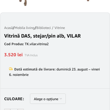
Acasă
/
Mobila living
/
Biblioteci / Vitrine
Vitrină DA5, stejar/pin alb, VILAR
Cod Produs:
TK.vilar.vitrina2
3.520
lei
TVA Inclus
Dată estimată de livrare:
duminică 23. august – vineri
6. noiembrie
CULOARE