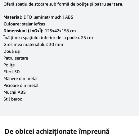
Oferă spaţiu de stocare sub formă de
poliţe
şi
patru sertare
.
Material:
DTD laminat/muchii ABS
Culoare:
stejar lefkas
Dimensiuni (LxGxÎ):
125x42x158 cm
Înălţimea spaţiului inferior de la podea: 25 cm
Grosimea materialului: 30 mm
Două uşi
Patru sertare
Poliţe
Efect 3D
Mânere din metal
Picioare din metal
Muchii ABS
Stil baroc
De obicei achiziționate împreună