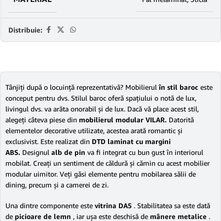
Distribuie:
Tânjiţi după o locuinţă reprezentativă? Mobilierul
în stil baroc
este
conceput pentru dvs. Stilul baroc oferă spaţiului o notă de lux,
livingul dvs. va arăta onorabil şi de lux. Dacă vă place acest stil,
alegeţi câteva piese din
mobilierul modular VILAR.
Datorită
elementelor decorative utilizate, acestea arată romantic şi
exclusivist. Este realizat din
DTD laminat cu margini
ABS.
Designul
alb de pin
va fi integrat cu bun gust în interiorul
mobilat. Creaţi un sentiment de căldură şi cămin cu acest mobilier
modular uimitor. Veţi găsi elemente pentru mobilarea sălii de
dining, precum şi a camerei de zi.
Una dintre componente este
vitrina DA5
. Stabilitatea sa este dată
de
picioare de lemn
, iar uşa este deschisă de
mânere metalice
.