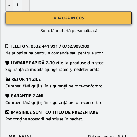
-
+
ADAUGĂ ÎN COȘ
Solicită o ofertă personalizată
TELEFON: 0332 441 991 / 0732.909.909
Ne puteţi suna pentru a comanda sau pentru ajutor.
LIVRARE RAPIDĂ 2-10 zile la produse din stoc
Siguranţa că mobila ajunge rapid şi nedeteriorată.
RETUR 14 ZILE
Cumperi fără griji şi în siguranţă pe rom-confort.ro
GARANŢIE 2 ANI
Cumperi fără griji şi în siguranţă pe rom-confort.ro
IMAGINILE SUNT CU TITLU DE PREZENTARE
Pot conține accesorii neincluse în pachet.
MATERIAL
Pal melaminat
,
Sticla