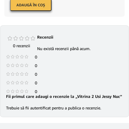
ADAUGĂ ÎN COŞ
Recenzii
0 recenzii
Nu există recenzii până acum.
0
0
0
0
0
Fii primul care adaugi o recenzie la „Vitrina 2 Usi Jessy Nuc”
Trebuie să fii
autentificat
pentru a publica o recenzie.