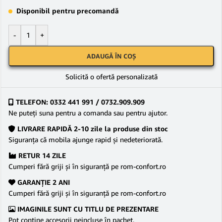
Disponibil pentru precomandă
-
+
ADAUGĂ ÎN COȘ
Solicită o ofertă personalizată
TELEFON: 0332 441 991 / 0732.909.909
Ne puteţi suna pentru a comanda sau pentru ajutor.
LIVRARE RAPIDĂ 2-10 zile la produse din stoc
Siguranţa că mobila ajunge rapid şi nedeteriorată.
RETUR 14 ZILE
Cumperi fără griji şi în siguranţă pe rom-confort.ro
GARANŢIE 2 ANI
Cumperi fără griji şi în siguranţă pe rom-confort.ro
IMAGINILE SUNT CU TITLU DE PREZENTARE
Pot conține accesorii neincluse în pachet.