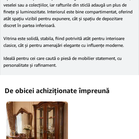
veselei sau a colecțiilor, iar rafturile din sticlă adaugă un plus de
finețe și luminozitate. Interiorul este bine compartimentat, oferind
atât spațiu vizibil pentru expunere, cât și spațiu de depozitare
discret în partea inferioară.
Vitrina este solidă, stabila, fiind potrivită atât pentru interioare
clasice, cât și pentru amenajări elegante cu influențe moderne.
Ideală pentru cei care caută o piesă de mobilier statement, cu
personalitate și rafinament.
De obicei achiziționate împreună