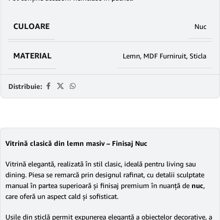
CULOARE
Nuc
MATERIAL
Lemn
,
MDF Furniruit
,
Sticla
Distribuie:
Vitrină clasică din lemn masiv – Finisaj Nuc
Vitrină elegantă, realizată în stil clasic, ideală pentru living sau
dining. Piesa se remarcă prin designul rafinat, cu detalii sculptate
manual în partea superioară și finisaj premium în nuanță de
nuc
,
care oferă un aspect cald și sofisticat.
Ușile din sticlă permit expunerea elegantă a obiectelor decorative, a