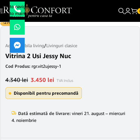
Skip to navigation
Skip to main content
-21%
Acasă
/
Mobila living
/
Livinguri clasice
Vitrina 2 Usi Jessy Nuc
Cod Produs:
rgr.vit2ujessy-1
4.340
lei
3.450
lei
TVA Inclus
Disponibil pentru precomandă
Dată estimată de livrare:
vineri 21. august – miercuri
4. noiembrie