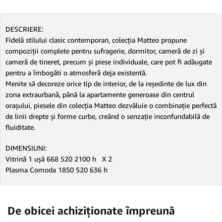
DESCRIERE:
Fidelă stilului clasic contemporan, colecția Matteo propune
compoziții complete pentru sufragerie, dormitor, cameră de zi și
cameră de tineret, precum și piese individuale, care pot fi adăugate
pentru a îmbogăti o atmosferă deja existentă.
Menite să decoreze orice tip de interior, de la reședinte de lux din
zona extraurbană, până la apartamente generoase din centrul
orașului, piesele din colecția Matteo dezvăluie o combinație perfectă
de linii drepte și forme curbe, creând o senzație inconfundabilă de
fluiditate.
DIMENSIUNI:
Vitrină 1 ușă 668 520 2100 h X 2
Plasma Comoda 1850 520 636 h
De obicei achiziționate împreună