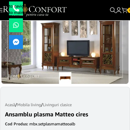
Skip to navigation
Skip to main content
Acasă
/
Mobila living
/
Livinguri clasice
Ansamblu plasma Matteo cires
Cod Produs:
mbx.setplasmamatteoalb