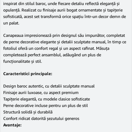
inspirat din stilul baroc, unde fiecare detaliu reflectă eleganță și
opulență. Realizat cu finisaje aurii bogat ornamentate și tapițerie
sofisticată, acest set transformă orice spațiu într-un decor demn de
un palat.
Canapeaua impresionează prin designul său impunător, completat
de perne decorative elegante și detalii sculptate manual, în timp ce
fotoliul oferă un confort regal și un aspect rafinat. Măsuța
completează perfect ansamblul, adăugând un plus de
funcționalitate și stil.
Caracteristici principale:
Design baroc autentic, cu detalii sculptate manual
Finisaje aurii luxoase, cu aspect premium
Tapițerie elegantă, cu modele clasice sofisticate
Perne decorative incluse pentru un plus de stil
Structură solidă și durabilă
Confort ridicat datorită șezutului generos
Avantaje: