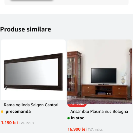
Produse similare
POPULAR
Rama oglinda Saigon Cantori
precomandă
Ansamblu Plasma nuc Bologna
în stoc
1.150
lei
TVA Inclus
16.900
lei
TVA Inclus