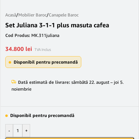
Acasă
/
Mobilier Baroc
/
Canapele Baroc
Set Juliana 3-1-1 plus masuta cafea
Cod Produs:
MK.311juliana
34.800
lei
TVA Inclus
Disponibil pentru precomandă
Dată estimată de livrare:
sâmbătă 22. august – joi 5.
noiembrie
Disponibil pentru precomandă
-
+