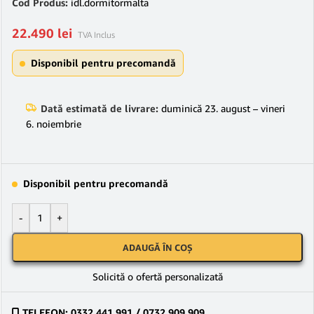
Cod Produs:
idl.dormitormalta
22.490
lei
TVA Inclus
Disponibil pentru precomandă
Dată estimată de livrare:
duminică 23. august – vineri
6. noiembrie
Disponibil pentru precomandă
-
+
ADAUGĂ ÎN COȘ
Solicită o ofertă personalizată
TELEFON: 0332 441 991 / 0732.909.909