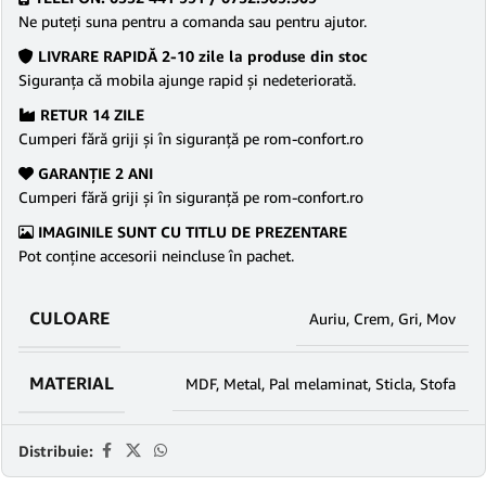
Ne puteţi suna pentru a comanda sau pentru ajutor.
LIVRARE RAPIDĂ 2-10 zile la produse din stoc
Siguranţa că mobila ajunge rapid şi nedeteriorată.
RETUR 14 ZILE
Cumperi fără griji şi în siguranţă pe rom-confort.ro
GARANŢIE 2 ANI
Cumperi fără griji şi în siguranţă pe rom-confort.ro
IMAGINILE SUNT CU TITLU DE PREZENTARE
Pot conține accesorii neincluse în pachet.
CULOARE
Auriu
,
Crem
,
Gri
,
Mov
MATERIAL
MDF
,
Metal
,
Pal melaminat
,
Sticla
,
Stofa
Distribuie: