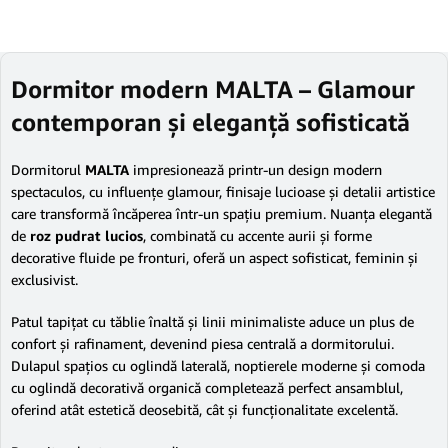
Dormitor modern MALTA – Glamour
contemporan și eleganță sofisticată
Dormitorul
MALTA
impresionează printr-un design modern
spectaculos, cu influențe glamour, finisaje lucioase și detalii artistice
care transformă încăperea într-un spațiu premium. Nuanța elegantă
de
roz pudrat lucios
, combinată cu accente aurii și forme
decorative fluide pe fronturi, oferă un aspect sofisticat, feminin și
exclusivist.
Patul tapițat cu tăblie înaltă și linii minimaliste aduce un plus de
confort și rafinament, devenind piesa centrală a dormitorului.
Dulapul spațios cu oglindă laterală, noptierele moderne și comoda
cu oglindă decorativă organică completează perfect ansamblul,
oferind atât estetică deosebită, cât și funcționalitate excelentă.