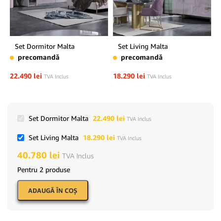
Set Dormitor Malta
Set Living Malta
precomandă
precomandă
22.490
lei
18.290
lei
TVA Inclus
TVA Inclus
Set Dormitor Malta
22.490
lei
TVA Inclus
Set Living Malta
18.290
lei
TVA Inclus
40.780
lei
TVA Inclus
Pentru 2 produse
ADAUGĂ ÎN COŞ