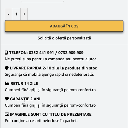
-
+
ADAUGĂ ÎN COȘ
Solicită o ofertă personalizată
TELEFON: 0332 441 991 / 0732.909.909
Ne puteţi suna pentru a comanda sau pentru ajutor.
LIVRARE RAPIDĂ 2-10 zile la produse din stoc
Siguranţa că mobila ajunge rapid şi nedeteriorată.
RETUR 14 ZILE
Cumperi fără griji şi în siguranţă pe rom-confort.ro
GARANŢIE 2 ANI
Cumperi fără griji şi în siguranţă pe rom-confort.ro
IMAGINILE SUNT CU TITLU DE PREZENTARE
Pot conține accesorii neincluse în pachet.