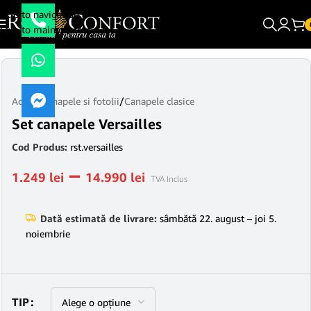
Skip to navigation
Skip to main content
Acasă
/
Canapele si fotolii
/
Canapele clasice
Set canapele Versailles
Cod Produs:
rst.versailles
–
1.249
lei
14.990
lei
TVA Inclus
Dată estimată de livrare:
sâmbătă 22. august – joi 5.
noiembrie
TIP