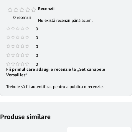
Recenzii
0 recenzii
Nu există recenzii până acum.
0
0
0
0
0
Fii primul care adaugi o recenzie la „Set canapele
Versailles”
Trebuie să fii
autentificat
pentru a publica o recenzie.
Produse similare