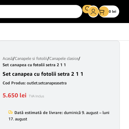
0
lei
Acasă
/
Canapele si fotolii
/
Canapele clasice
/
Set canapea cu fotolii setra 2 1 1
Set canapea cu fotolii setra 2 1 1
Cod Produs:
outlet.setcanapeasetra
5.650
lei
TVA Inclus
Dată estimată de livrare:
duminică 9. august – luni
17. august