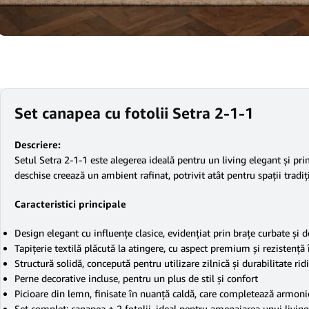
Set canapea cu fotolii Setra 2-1-1
Descriere:
Setul Setra 2-1-1 este alegerea ideală pentru un living elegant și pri
deschise creează un ambient rafinat, potrivit atât pentru spații tradi
Caracteristici principale
Design elegant cu influențe clasice, evidențiat prin brațe curbate și d
Tapițerie textilă plăcută la atingere, cu aspect premium și rezistență
Structură solidă, concepută pentru utilizare zilnică și durabilitate rid
Perne decorative incluse, pentru un plus de stil și confort
Picioare din lemn, finisate în nuanță caldă, care completează armoni
Set complet: canapea + 2 fotolii, ideal pentru amenajarea unui livin