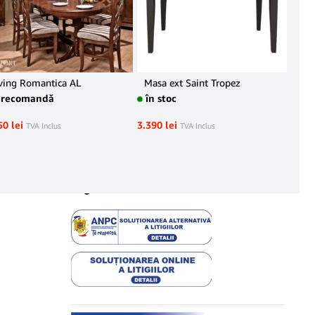
POP
ving Romantica AL
Masa ext Saint Tropez
precomandă
în stoc
Ans
Bol
50
lei
3.390
lei
TVA Inclus
TVA Inclus
în 
16.9
Legal