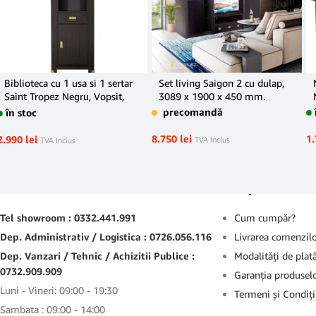
Biblioteca cu 1 usa si 1 sertar
Set living Saigon 2 cu dulap,
Saint Tropez Negru, Vopsit,
3089 x 1900 x 450 mm.
68.8 Cm
precomandă
în stoc
8.750
lei
1
2.990
lei
TVA Inclus
TVA Inclus
Contact
Suport
Tel showroom : 0332.441.991
Cum cumpăr?
Dep. Administrativ / Logistica : 0726.056.116
Livrarea comenzil
Dep. Vanzari / Tehnic / Achizitii Publice :
Modalităţi de plat
0732.909.909
Garanţia produsel
Luni - Vineri: 09:00 - 19:30
Termeni şi Condiţi
Sambata : 09:00 - 14:00