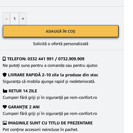
-
+
ADAUGĂ ÎN COȘ
Solicită o ofertă personalizată
TELEFON: 0332 441 991 / 0732.909.909
Ne puteţi suna pentru a comanda sau pentru ajutor.
LIVRARE RAPIDĂ 2-10 zile la produse din stoc
Siguranţa că mobila ajunge rapid şi nedeteriorată.
RETUR 14 ZILE
Cumperi fără griji şi în siguranţă pe rom-confort.ro
GARANŢIE 2 ANI
Cumperi fără griji şi în siguranţă pe rom-confort.ro
IMAGINILE SUNT CU TITLU DE PREZENTARE
Pot conține accesorii neincluse în pachet.