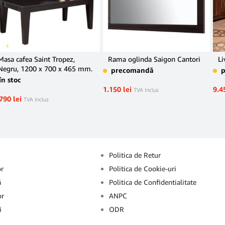
Masa cafea Saint Tropez,
Rama oglinda Saigon Cantori
Li
Negru, 1200 x 700 x 465 mm.
precomandă
în stoc
1.150
lei
9.4
TVA Inclus
.790
lei
TVA Inclus
Info
Politica de Retur
or
Politica de Cookie-uri
ă
Politica de Confidentialitate
or
ANPC
i
ODR