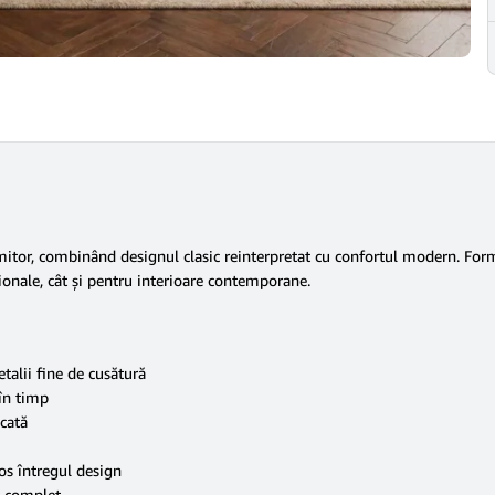
mitor, combinând designul clasic reinterpretat cu confortul modern. Forme
ționale, cât și pentru interioare contemporane.
etalii fine de cusătură
 în timp
icată
os întregul design
g complet