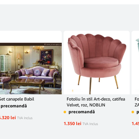
Set canapele Babil
Fotoliu în stil Art-deco, catifea
Fo
Velvet, roz, NOBLIN
Z
precomandă
precomandă
6.320
lei
TVA Inclus
1.350
lei
1.4
TVA Inclus