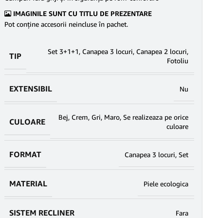
IMAGINILE SUNT CU TITLU DE PREZENTARE
Pot conține accesorii neincluse în pachet.
Set 3+1+1
,
Canapea 3 locuri
,
Canapea 2 locuri
,
TIP
Fotoliu
EXTENSIBIL
Nu
Bej
,
Crem
,
Gri
,
Maro
,
Se realizeaza pe orice
CULOARE
culoare
FORMAT
Canapea 3 locuri
,
Set
MATERIAL
Piele ecologica
SISTEM RECLINER
Fara