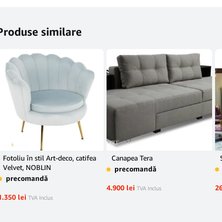
Produse similare
Fotoliu în stil Art-deco, catifea
Canapea Tera
Velvet, NOBLIN
precomandă
precomandă
4.900
lei
2
TVA Inclus
1.350
lei
TVA Inclus