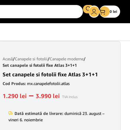
0
lei
Acasă
/
Canapele si fotolii
/
Canapele moderne
/
Set canapele si fotolii fixe Atlas 3+1+1
Set canapele si fotolii fixe Atlas 3+1+1
Cod Produs:
mx.canapelefotolii.atlas
–
1.290
lei
3.990
lei
TVA Inclus
Dată estimată de livrare:
duminică 23. august –
vineri 6. noiembrie