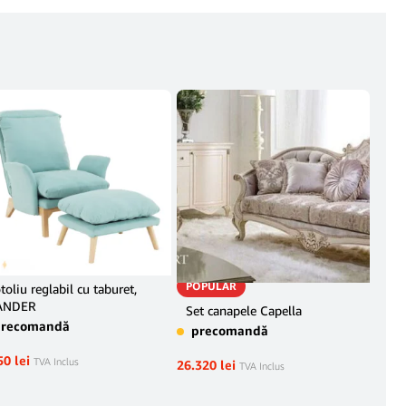
POPULAR
toliu reglabil cu taburet,
Foto
ANDER
Vel
Set canapele Capella
precomandă
pr
precomandă
50
lei
1.35
TVA Inclus
26.320
lei
TVA Inclus