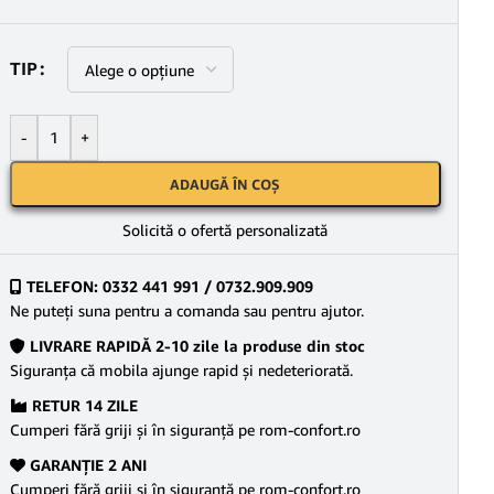
TIP
-
+
ADAUGĂ ÎN COȘ
Solicită o ofertă personalizată
TELEFON: 0332 441 991 / 0732.909.909
Ne puteţi suna pentru a comanda sau pentru ajutor.
LIVRARE RAPIDĂ 2-10 zile la produse din stoc
Siguranţa că mobila ajunge rapid şi nedeteriorată.
RETUR 14 ZILE
Cumperi fără griji şi în siguranţă pe rom-confort.ro
GARANŢIE 2 ANI
Cumperi fără griji şi în siguranţă pe rom-confort.ro