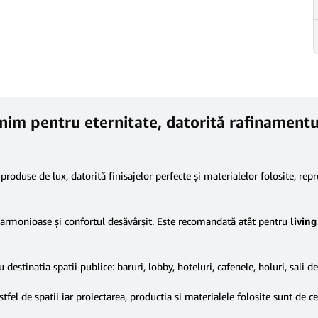
nonim pentru eternitate, datorită rafinament
produse de lux, datorită finisajelor perfecte și materialelor folosite, repr
ile armonioase și confortul desăvârşit. Este recomandată atât pentru
living
 destinatia spatii publice: baruri, lobby, hoteluri, cafenele, holuri, sali de
el de spatii iar proiectarea, productia si materialele folosite sunt de c