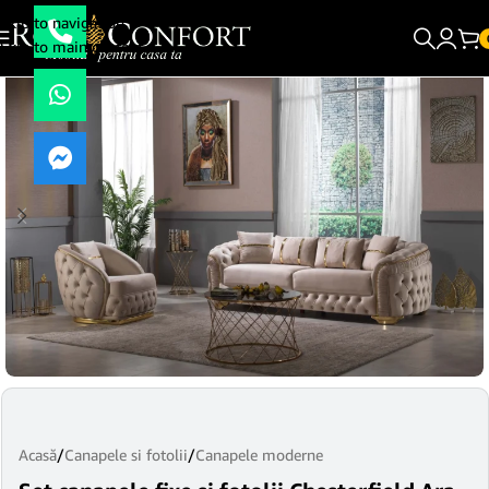
Skip to navigation
Skip to main content
Acasă
/
Canapele si fotolii
/
Canapele moderne