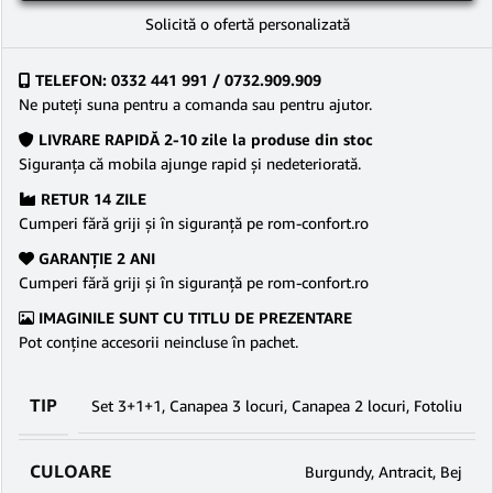
Solicită o ofertă personalizată
TELEFON: 0332 441 991 / 0732.909.909
Ne puteţi suna pentru a comanda sau pentru ajutor.
LIVRARE RAPIDĂ 2-10 zile la produse din stoc
Siguranţa că mobila ajunge rapid şi nedeteriorată.
RETUR 14 ZILE
Cumperi fără griji şi în siguranţă pe rom-confort.ro
GARANŢIE 2 ANI
Cumperi fără griji şi în siguranţă pe rom-confort.ro
IMAGINILE SUNT CU TITLU DE PREZENTARE
Pot conține accesorii neincluse în pachet.
TIP
Set 3+1+1
,
Canapea 3 locuri
,
Canapea 2 locuri
,
Fotoliu
CULOARE
Burgundy
,
Antracit
,
Bej