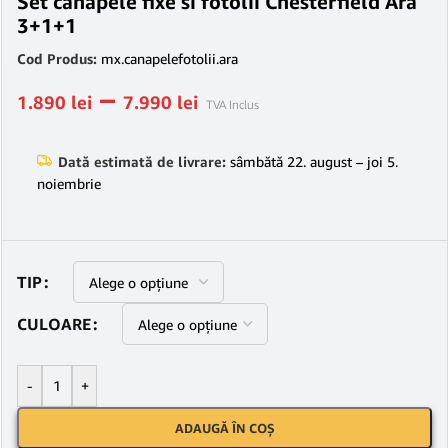
Set canapele fixe si fotolii Chesterfield Ara
3+1+1
Cod Produs:
mx.canapelefotolii.ara
–
1.890
lei
7.990
lei
TVA Inclus
Dată estimată de livrare:
sâmbătă 22. august – joi 5.
noiembrie
TIP
CULOARE
-
+
ADAUGĂ ÎN COȘ