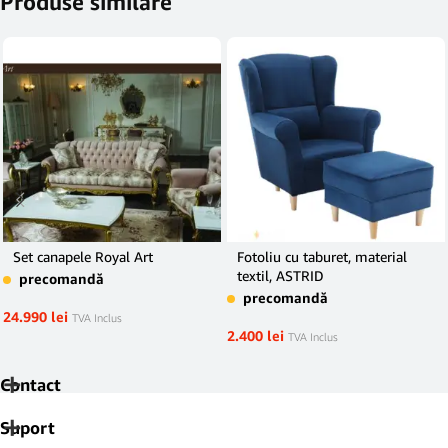
Produse similare
Set canapele Royal Art
Fotoliu cu taburet, material
textil, ASTRID
precomandă
precomandă
24.990
lei
TVA Inclus
2.400
lei
TVA Inclus
Contact
Suport