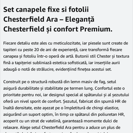
Set canapele fixe si fotolii
Chesterfield Ara – Eleganță
Chesterfield și confort Premium.
Fiecare detaliu este ales cu meticulozitate, iar piesele sunt create de
tapiteri cu peste 20 de ani de experiență, care transformă fiecare
canapea și fotoliu într-o operă de artă. Butonii stil Chester și textura
fină a tapițeriei subliniază estetica sofisticată, iar inserțiile aurii
adaugă o notă de strălucire, evidențiind finețea acestui set.
Construit pe o structură robustă din lemn masiv de fag, setul
asigură durabilitate și stabilitate pe termen lung. Confortul este o
prioritate pentru noi, iar designul special al spătarului și al șezutului
oferă un nivel sporit de confort. Șezutul, fabricat din spumă HR de
înaltă densitate, este așezat pe o împletitură de chingi elastice,
asigurând un suport optim, în timp ce spătarul din poliuretan HR,
acoperit cu un strat de vatelină, garantează momente dulci de
relaxare. Alege setul Chesterfield Ara pentru a aduce un plus de