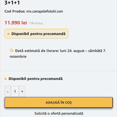
3+1+1
Cod Produs:
mx.canapelefotolii.zen
11.990
lei
TVA Inclus
Disponibil pentru precomandă
Dată estimată de livrare:
luni 24. august – sâmbătă 7.
noiembrie
Disponibil pentru precomandă
-
+
ADAUGĂ ÎN COȘ
Solicită o ofertă personalizată