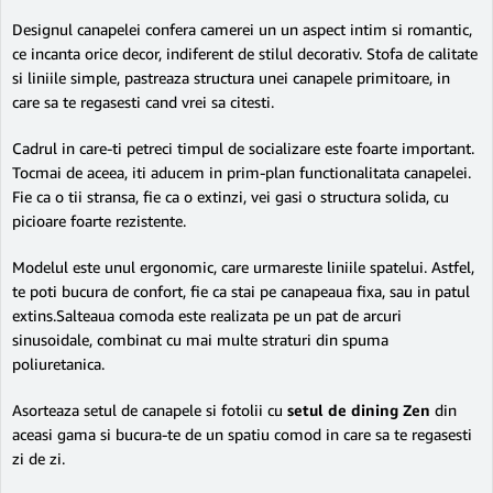
Designul canapelei confera camerei un un aspect intim si romantic,
ce incanta orice decor, indiferent de stilul decorativ. Stofa de calitate
si liniile simple, pastreaza structura unei canapele primitoare, in
care sa te regasesti cand vrei sa citesti.
Cadrul in care-ti petreci timpul de socializare este foarte important.
Tocmai de aceea, iti aducem in prim-plan functionalitata canapelei.
Fie ca o tii stransa, fie ca o extinzi, vei gasi o structura solida, cu
picioare foarte rezistente.
Modelul este unul ergonomic, care urmareste liniile spatelui. Astfel,
te poti bucura de confort, fie ca stai pe canapeaua fixa, sau in patul
extins.Salteaua comoda este realizata pe un pat de arcuri
sinusoidale, combinat cu mai multe straturi din spuma
poliuretanica.
Asorteaza setul de canapele si fotolii cu
setul de dining Zen
din
aceasi gama si bucura-te de un spatiu comod in care sa te regasesti
zi de zi.