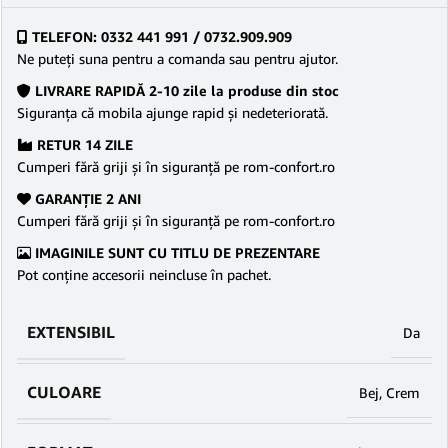
TELEFON: 0332 441 991 / 0732.909.909
Ne puteţi suna pentru a comanda sau pentru ajutor.
LIVRARE RAPIDĂ 2-10 zile la produse din stoc
Siguranţa că mobila ajunge rapid şi nedeteriorată.
RETUR 14 ZILE
Cumperi fără griji şi în siguranţă pe rom-confort.ro
GARANŢIE 2 ANI
Cumperi fără griji şi în siguranţă pe rom-confort.ro
IMAGINILE SUNT CU TITLU DE PREZENTARE
Pot conține accesorii neincluse în pachet.
EXTENSIBIL
Da
CULOARE
Bej
,
Crem