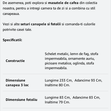
De asemenea, poti explora si
masutele de cafea
din colectia
noastra, pentru a intregi camera ta de zi si a combina cu stil
canapeaua.
Vezi si alte
seturi canapele si fotolii
si comanda-ti culorile
potrivite casei tale.
Specificatii:
Schelet metalic, lemn de fag, stofa
impermeabila, ornamente auriu,
Constructie
picioare metalice, oglinda, stofa
impermeabila.
Dimensiune
Lungime 233 Cm, Adancime 93 Cm,
canapea 3 loc
Inaltime 80 Cm.
Lungime 83 Cm, Adancime 83 Cm,
Dimensiune fotoliu
Inaltime 79 Cm.