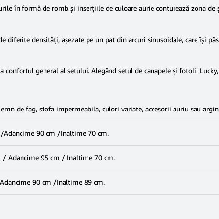
urile în formă de romb și inserțiile de culoare aurie conturează zona de 
 diferite densități, așezate pe un pat din arcuri sinusoidale, care își p
a confortul general al setului. Alegând setul de canapele și fotolii Luck
lemn de fag, stofa impermeabila, culori variate, accesorii auriu sau argin
/Adancime 90 cm /Inaltime 70 cm.
/ Adancime 95 cm / Inaltime 70 cm.
Adancime 90 cm /Inaltime 89 cm.