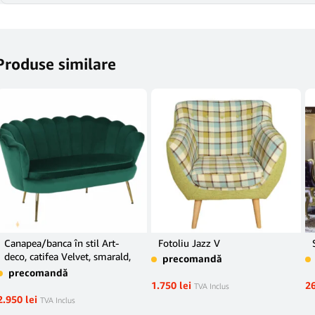
Produse similare
Canapea/banca în stil Art-
Fotoliu Jazz V
deco, catifea Velvet, smarald,
precomandă
NOBLIN
precomandă
1.750
lei
2
TVA Inclus
2.950
lei
TVA Inclus