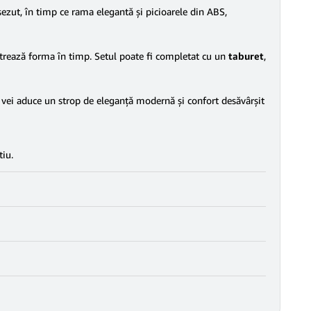
șezut, în timp ce rama elegantă și picioarele din ABS,
ăstrează forma în timp. Setul poate fi completat cu un
taburet
,
y, vei aduce un strop de eleganță modernă și confort desăvârșit
tiu.