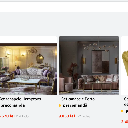
Set canapele Hamptons
Set canapele Porto
Ca
de
precomandă
precomandă
N
6.320
lei
9.850
lei
TVA Inclus
TVA Inclus
2.4