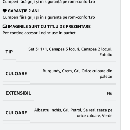
Cumperi fără griji şi în siguranţă pe rom-confort.ro
GARANŢIE 2 ANI
Cumperi fără griji şi în siguranţă pe rom-confort.ro
IMAGINILE SUNT CU TITLU DE PREZENTARE
Pot conține accesorii neincluse în pachet.
Set 3+1+1
,
Canapea 3 locuri
,
Canapea 2 locuri
,
TIP
Fotoliu
Burgundy
,
Crem
,
Gri
,
Orice culoare din
CULOARE
paletar
EXTENSIBIL
Nu
Albastru inchis
,
Gri
,
Petrol
,
Se realizeaza pe
CULOARE
orice culoare
,
Verde