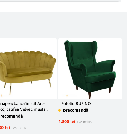
POP
napea/banca în stil Art-
Fotoliu RUFINO
co, catifea Velvet, mustar,
precomandă
Set
OBLIN
precomandă
pr
1.800
lei
TVA Inclus
00
lei
TVA Inclus
26.3