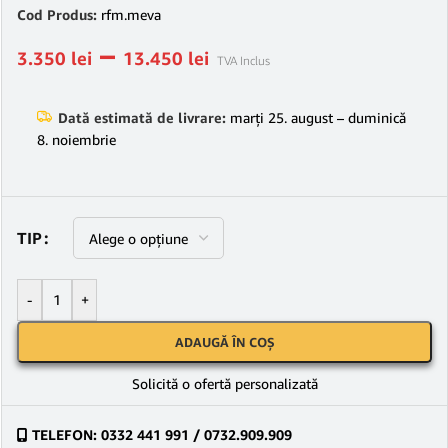
Cod Produs:
rfm.meva
–
3.350
lei
13.450
lei
TVA Inclus
Dată estimată de livrare:
marți 25. august – duminică
8. noiembrie
TIP
-
+
ADAUGĂ ÎN COȘ
Solicită o ofertă personalizată
TELEFON: 0332 441 991 / 0732.909.909