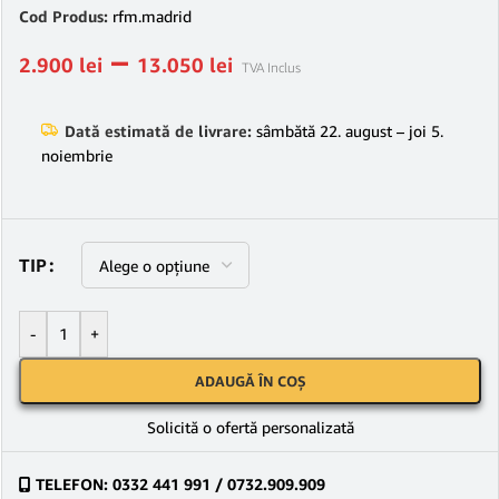
Cod Produs:
rfm.madrid
–
2.900
lei
13.050
lei
TVA Inclus
Dată estimată de livrare:
sâmbătă 22. august – joi 5.
noiembrie
TIP
-
+
ADAUGĂ ÎN COȘ
Solicită o ofertă personalizată
TELEFON: 0332 441 991 / 0732.909.909