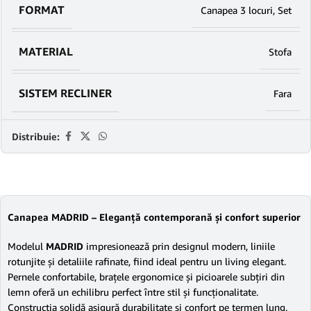
FORMAT
Canapea 3 locuri
,
Set
MATERIAL
Stofa
SISTEM RECLINER
Fara
Distribuie:
Canapea MADRID – Eleganță contemporană și confort superior
Modelul
MADRID
impresionează prin designul modern, liniile
rotunjite și detaliile rafinate, fiind ideal pentru un living elegant.
Pernele confortabile, brațele ergonomice și picioarele subțiri din
lemn oferă un echilibru perfect între stil și funcționalitate.
Construcția solidă asigură durabilitate și confort pe termen lung.