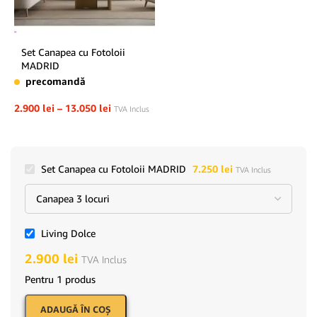
Set Canapea cu Fotoloii
MADRID
precomandă
2.900
lei
–
13.050
lei
TVA Inclus
Set Canapea cu Fotoloii MADRID
7.250
lei
TVA Inclus
Living Dolce
2.900
lei
TVA Inclus
Pentru 1 produs
ADAUGĂ ÎN COŞ