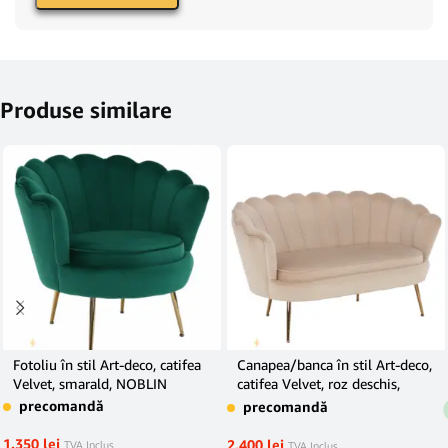
Produse similare
Fotoliu în stil Art-deco, catifea
Canapea/banca în stil Art-deco,
Velvet, smarald, NOBLIN
catifea Velvet, roz deschis,
NOBLIN
precomandă
precomandă
1.350
lei
2.400
lei
TVA Inclus
TVA Inclus