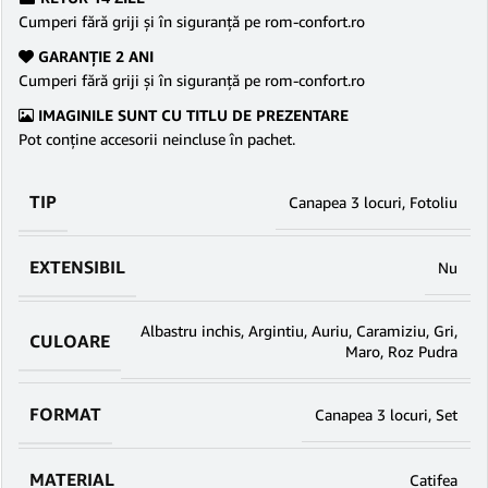
Cumperi fără griji şi în siguranţă pe rom-confort.ro
GARANŢIE 2 ANI
Cumperi fără griji şi în siguranţă pe rom-confort.ro
IMAGINILE SUNT CU TITLU DE PREZENTARE
Pot conține accesorii neincluse în pachet.
TIP
Canapea 3 locuri
,
Fotoliu
EXTENSIBIL
Nu
Albastru inchis
,
Argintiu
,
Auriu
,
Caramiziu
,
Gri
,
CULOARE
Maro
,
Roz Pudra
FORMAT
Canapea 3 locuri
,
Set
MATERIAL
Catifea