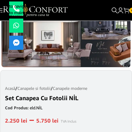
Skip to navigation
Skip to main content
Acasă
/
Canapele si fotolii
/
Canapele moderne
Set Canapea Cu Fotolii NİL
Cod Produs:
eld.NİL
–
2.250
lei
5.750
lei
TVA Inclus