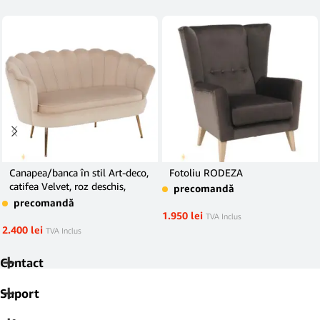
Canapea/banca în stil Art-deco,
Fotoliu RODEZA
catifea Velvet, roz deschis,
precomandă
NOBLIN
precomandă
1.950
lei
TVA Inclus
2.400
lei
TVA Inclus
Contact
Suport