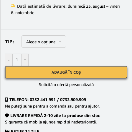
Dată estimată de livrare:
duminică 23. august – vineri
6. noiembrie
TIP
-
+
ADAUGĂ ÎN COȘ
Solicită o ofertă personalizată
TELEFON: 0332 441 991 / 0732.909.909
Ne puteţi suna pentru a comanda sau pentru ajutor.
LIVRARE RAPIDĂ 2-10 zile la produse din stoc
Siguranţa că mobila ajunge rapid şi nedeteriorată.
RETUR 14 ZILE