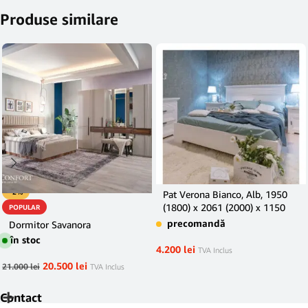
Produse similare
-2%
Pat Verona Bianco, Alb, 1950
(1800) x 2061 (2000) x 1150
POPULAR
mm.
precomandă
Dormitor Savanora
în stoc
4.200
lei
TVA Inclus
20.500
lei
21.000
lei
TVA Inclus
Contact