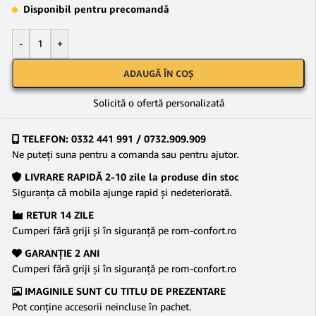
Disponibil pentru precomandă
-
+
ADAUGĂ ÎN COȘ
Solicită o ofertă personalizată
TELEFON: 0332 441 991 / 0732.909.909
Ne puteţi suna pentru a comanda sau pentru ajutor.
LIVRARE RAPIDĂ 2-10 zile la produse din stoc
Siguranţa că mobila ajunge rapid şi nedeteriorată.
RETUR 14 ZILE
Cumperi fără griji şi în siguranţă pe rom-confort.ro
GARANŢIE 2 ANI
Cumperi fără griji şi în siguranţă pe rom-confort.ro
IMAGINILE SUNT CU TITLU DE PREZENTARE
Pot conține accesorii neincluse în pachet.