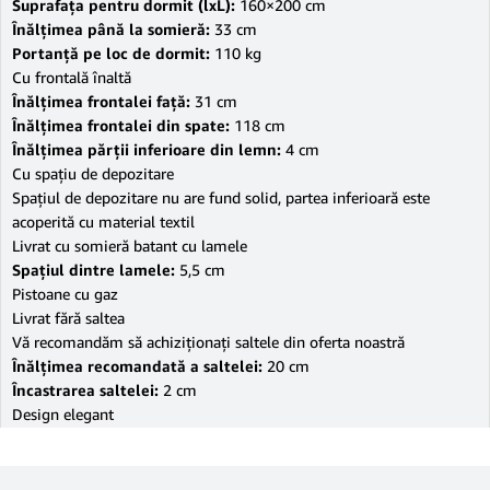
Suprafaţa pentru dormit (lxL):
160×200 cm
Înălţimea până la somieră:
33 cm
Portanţă pe loc de dormit:
110 kg
Cu frontală înaltă
Înălţimea frontalei faţă:
31 cm
Înălţimea frontalei din spate:
118 cm
Înălţimea părţii inferioare din lemn:
4 cm
Cu spaţiu de depozitare
Spaţiul de depozitare nu are fund solid, partea inferioară este
acoperită cu material textil
Livrat cu somieră batant cu lamele
Spaţiul dintre lamele:
5,5 cm
Pistoane cu gaz
Livrat fără saltea
Vă recomandăm să achiziţionaţi saltele din oferta noastră
Înălţimea recomandată a saltelei:
20 cm
Încastrarea saltelei:
2 cm
Design elegant