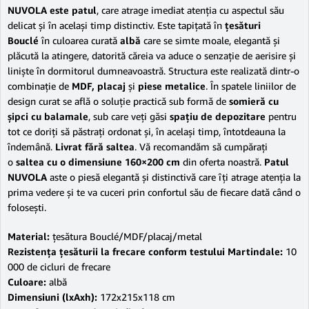
NUVOLA este patul
, care atrage imediat atenţia cu aspectul său
delicat şi în acelaşi timp distinctiv. Este tapiţată în
ţesături
Bouclé
în culoarea curată
albă
care se simte moale, elegantă şi
plăcută la atingere, datorită căreia va aduce o senzaţie de aerisire şi
linişte în dormitorul dumneavoastră. Structura este realizată dintr-o
combinaţie de
MDF, placaj
şi
piese metalice
. În spatele liniilor de
design curat se află o soluţie practică sub formă de
somieră cu
şipci cu balamale
, sub care veţi găsi
spaţiu de depozitare
pentru
tot ce doriţi să păstraţi ordonat şi, în acelaşi timp, întotdeauna la
îndemână.
Livrat fără saltea
. Vă recomandăm să cumpăraţi
o
saltea
cu o dimensiune 160×200 cm
din oferta noastră.
Patul
NUVOLA
aste o piesă elegantă şi distinctivă care îţi atrage atenţia la
prima vedere şi te va cuceri prin confortul său de fiecare dată când o
foloseşti.
Material:
ţesătura Bouclé/MDF/placaj/metal
Rezistenţa ţesăturii la frecare conform testului Martindale:
10
000 de cicluri de frecare
Culoare:
albă
Dimensiuni (lxAxh):
172x215x118 cm