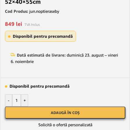
52×40×55cm
Cod Produs:
jun.noptieraseby
849
lei
TVA Inclus
Disponibil pentru precomandă
Dată estimată de livrare:
duminică 23. august – vineri
6. noiembrie
Disponibil pentru precomandă
-
+
ADAUGĂ ÎN COȘ
Solicită o ofertă personalizată