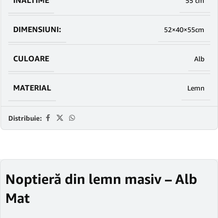
INALTIME
55 cm
DIMENSIUNI:
52×40×55cm
CULOARE
Alb
MATERIAL
Lemn
Distribuie:
Noptieră din lemn masiv – Alb
Mat