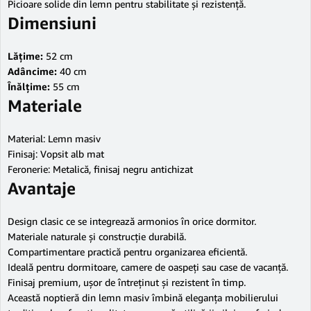
Picioare solide din lemn pentru stabilitate și rezistență.
Dimensiuni
Lățime:
52 cm
Adâncime:
40 cm
Înălțime:
55 cm
Materiale
Material: Lemn masiv
Finisaj: Vopsit alb mat
Feronerie: Metalică, finisaj negru antichizat
Avantaje
Design clasic ce se integrează armonios în orice dormitor.
Materiale naturale și construcție durabilă.
Compartimentare practică pentru organizarea eficientă.
Ideală pentru dormitoare, camere de oaspeți sau case de vacanță.
Finisaj premium, ușor de întreținut și rezistent în timp.
Această noptieră din lemn masiv îmbină eleganța mobilierului