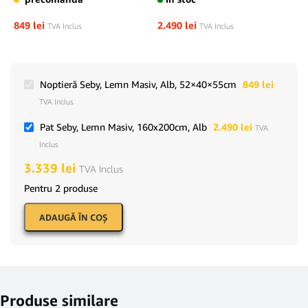
849
lei
2.490
lei
TVA Inclus
TVA Inclus
Noptieră Seby, Lemn Masiv, Alb, 52×40×55cm
849
lei
TVA Inclus
Pat Seby, Lemn Masiv, 160x200cm, Alb
2.490
lei
TVA
Inclus
3.339
lei
TVA Inclus
Pentru 2 produse
ADAUGĂ ÎN COŞ
Produse similare