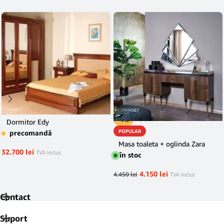
-7%
Dormitor Edy
POPULAR
precomandă
Masa toaleta + oglinda Zara
32.700
lei
TVA Inclus
în stoc
4.150
lei
4.450
lei
TVA Inclus
Contact
Suport