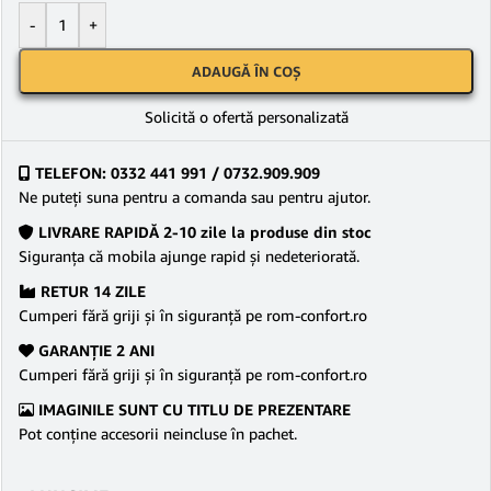
-
+
ADAUGĂ ÎN COȘ
Solicită o ofertă personalizată
TELEFON: 0332 441 991 / 0732.909.909
Ne puteţi suna pentru a comanda sau pentru ajutor.
LIVRARE RAPIDĂ 2-10 zile la produse din stoc
Siguranţa că mobila ajunge rapid şi nedeteriorată.
RETUR 14 ZILE
Cumperi fără griji şi în siguranţă pe rom-confort.ro
GARANŢIE 2 ANI
Cumperi fără griji şi în siguranţă pe rom-confort.ro
IMAGINILE SUNT CU TITLU DE PREZENTARE
Pot conține accesorii neincluse în pachet.