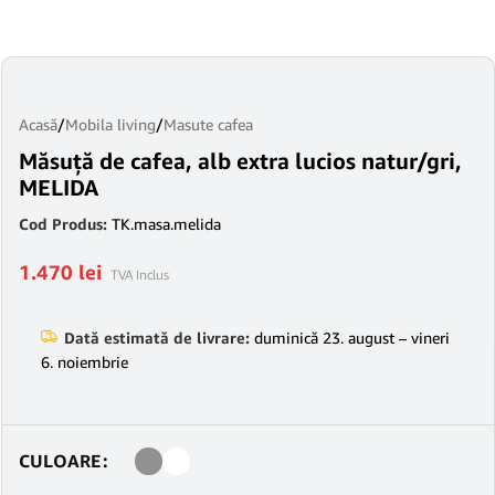
Acasă
/
Mobila living
/
Masute cafea
Măsuţă de cafea, alb extra lucios natur/gri,
MELIDA
Cod Produs:
TK.masa.melida
1.470
lei
TVA Inclus
Dată estimată de livrare:
duminică 23. august – vineri
6. noiembrie
CULOARE