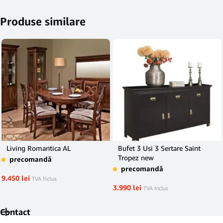
Produse similare
Living Romantica AL
Bufet 3 Usi 3 Sertare Saint
Tropez new
precomandă
precomandă
9.450
lei
TVA Inclus
3.990
lei
TVA Inclus
Contact