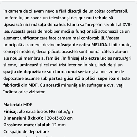
În camera de zi avem nevoie fără discuţii de un colţar confortabil,
un fotoliu, un covor, un televizor şi desigur
nu trebuie să
lipsească
nici
măsuţa de cafea
. Istoria sa începe în secolul al XVII-
lea. Această piesă de mobilier mică şi funcţională acţionează ca un
element unificator care face camera mai confortabilă. Vedeta
principală a camerei devine
măsuţa de cafea MELIDA
. Linii curate,
concept modern, decor plăcut, aceastea sunt numai câteva atu-uri
ale noului membru al familiei. În finisaj
alb extra lucios natur/gri
silemn, luminează şi cel mai trist interior. În plus, include şi un
spaţiu de depozitare
sub forma
unui sertar
şi a unei zone de
depozitare ascunse sub
partea glisantă a plăcii superioare
. Este
fabricată din
MDF
. Cu această minunăţie în sufrageria dvs., veţi
încânta orice vizitator.
Material:
MDF
Finisaj:
alb extra lucios HG natur/gri
Dimensiuni (lxhxA):
120x43x60 cm
Grosimea materialului:
12 mm
Cu spaţiu de depozitare