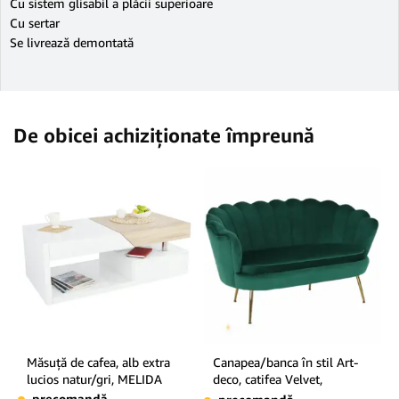
Cu sistem glisabil a plăcii superioare
Cu sertar
Se livrează demontată
De obicei achiziționate împreună
Măsuţă de cafea, alb extra
Canapea/banca în stil Art-
lucios natur/gri, MELIDA
deco, catifea Velvet,
smarald, NOBLIN
precomandă