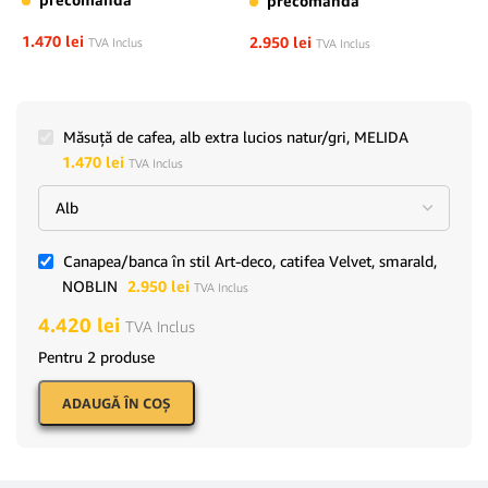
precomandă
1.470
lei
2.950
lei
TVA Inclus
TVA Inclus
Măsuţă de cafea, alb extra lucios natur/gri, MELIDA
1.470
lei
TVA Inclus
Canapea/banca în stil Art-deco, catifea Velvet, smarald,
NOBLIN
2.950
lei
TVA Inclus
4.420
lei
TVA Inclus
Pentru 2 produse
ADAUGĂ ÎN COŞ