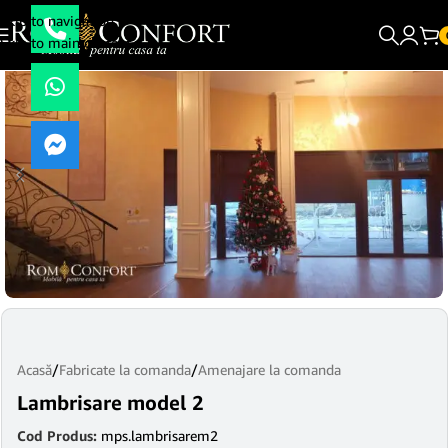
Skip to navigation
Skip to main content
Acasă
/
Fabricate la comanda
/
Amenajare la comanda
Lambrisare model 2
Cod Produs:
mps.lambrisarem2