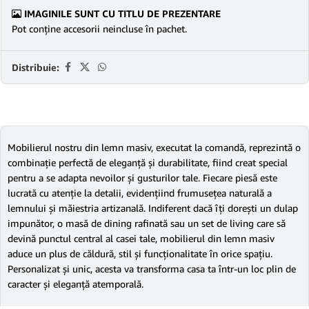
IMAGINILE SUNT CU TITLU DE PREZENTARE
Pot conține accesorii neincluse în pachet.
Distribuie:
Mobilierul nostru din lemn masiv, executat la comandă, reprezintă o
combinație perfectă de eleganță și durabilitate, fiind creat special
pentru a se adapta nevoilor și gusturilor tale. Fiecare piesă este
lucrată cu atenție la detalii, evidențiind frumusețea naturală a
lemnului și măiestria artizanală. Indiferent dacă îți dorești un dulap
impunător, o masă de dining rafinată sau un set de living care să
devină punctul central al casei tale, mobilierul din lemn masiv
aduce un plus de căldură, stil și funcționalitate în orice spațiu.
Personalizat și unic, acesta va transforma casa ta într-un loc plin de
caracter și eleganță atemporală.