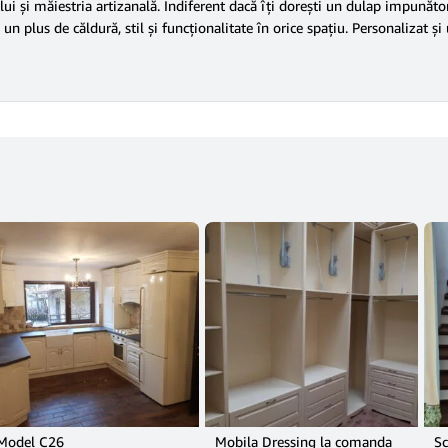
lui și măiestria artizanală. Indiferent dacă îți dorești un dulap impunăto
n plus de căldură, stil și funcționalitate în orice spațiu. Personalizat și 
Model C26
Mobila Dressing la comanda
Sc