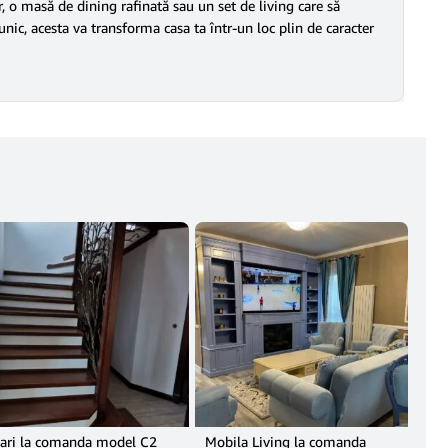
r, o masă de dining rafinată sau un set de living care să
unic, acesta va transforma casa ta într-un loc plin de caracter
ari la comanda model C2
Mobila Living la comanda
Ame