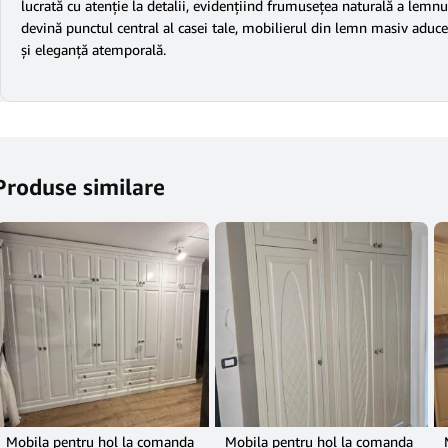
lucrată cu atenție la detalii, evidențiind frumusețea naturală a lemnu
devină punctul central al casei tale, mobilierul din lemn masiv aduce u
și eleganță atemporală.
Produse similare
Mobila pentru hol la comanda
Mobila pentru hol la comanda