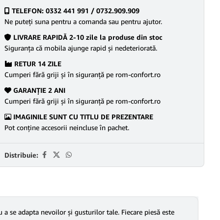
TELEFON: 0332 441 991 / 0732.909.909
Ne puteţi suna pentru a comanda sau pentru ajutor.
LIVRARE RAPIDĂ 2-10 zile la produse din stoc
Siguranţa că mobila ajunge rapid şi nedeteriorată.
RETUR 14 ZILE
Cumperi fără griji şi în siguranţă pe rom-confort.ro
GARANŢIE 2 ANI
Cumperi fără griji şi în siguranţă pe rom-confort.ro
IMAGINILE SUNT CU TITLU DE PREZENTARE
Pot conține accesorii neincluse în pachet.
Distribuie:
a se adapta nevoilor și gusturilor tale. Fiecare piesă este