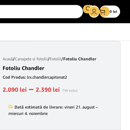
0
lei
Acasă
/
Canapele si fotolii
/
Fotolii
/
Fotoliu Chandler
Fotoliu Chandler
Cod Produs:
lrx.chandlercapitonat2
–
2.090
lei
2.390
lei
TVA Inclus
Dată estimată de livrare:
vineri 21. august –
miercuri 4. noiembrie