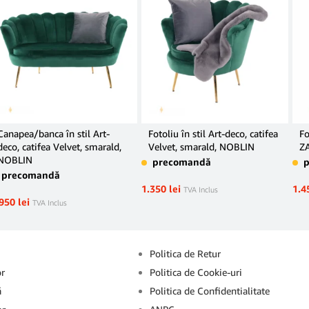
Canapea/banca în stil Art-
Fotoliu în stil Art-deco, catifea
Fo
deco, catifea Velvet, smarald,
Velvet, smarald, NOBLIN
Z
NOBLIN
precomandă
precomandă
1.350
lei
1.4
TVA Inclus
.950
lei
TVA Inclus
Info
Politica de Retur
or
Politica de Cookie-uri
ă
Politica de Confidentialitate