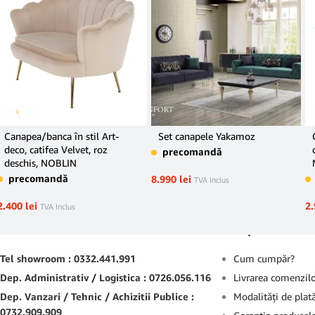
Canapea/banca în stil Art-
Set canapele Yakamoz
deco, catifea Velvet, roz
precomandă
deschis, NOBLIN
precomandă
8.990
lei
TVA Inclus
2.400
lei
2
TVA Inclus
Contact
Suport
Tel showroom : 0332.441.991
Cum cumpăr?
Dep. Administrativ / Logistica : 0726.056.116
Livrarea comenzil
Dep. Vanzari / Tehnic / Achizitii Publice :
Modalităţi de plat
0732.909.909