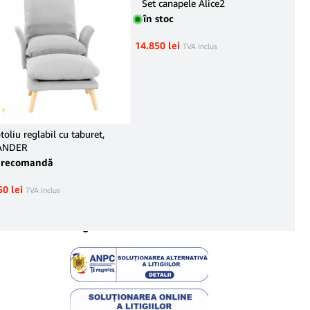
Set canapele Alice2
Set
în stoc
în 
14.850
lei
17.8
TVA Inclus
toliu reglabil cu taburet,
ANDER
precomandă
50
lei
TVA Inclus
Legal