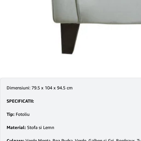
Dimensiuni: 79.5 x 104 x 94.5 cm
SPECIFICATII:
Tip:
Fotoliu
Material:
Stofa si Lemn
Culoare:
Verde Menta, Roz Pudra, Verde, Galben si Gri, Bordeaux, Tu