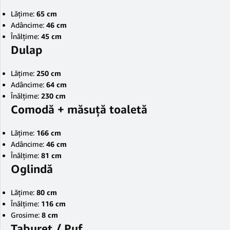
Lățime:
65 cm
Adâncime:
46 cm
Înălțime:
45 cm
Dulap
Lățime:
250 cm
Adâncime:
64 cm
Înălțime:
230 cm
Comodă + măsuță toaletă
Lățime:
166 cm
Adâncime:
46 cm
Înălțime:
81 cm
Oglindă
Lățime:
80 cm
Înălțime:
116 cm
Grosime:
8 cm
Taburet / Puf