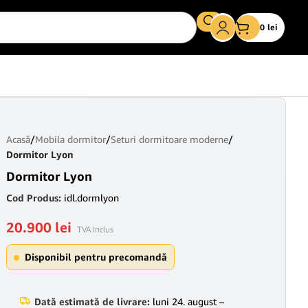
0
lei
Acasă
/
Mobila dormitor
/
Seturi dormitoare moderne
/
Dormitor Lyon
Dormitor Lyon
Cod Produs:
idl.dormlyon
20.900
lei
TVA Inclus
Disponibil pentru precomandă
Dată estimată de livrare:
luni 24. august –