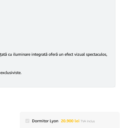
ată cu iluminare integrată oferă un efect vizual spectaculos,
exclusiviste.
Dormitor Lyon
20.900
lei
TVA Inclus