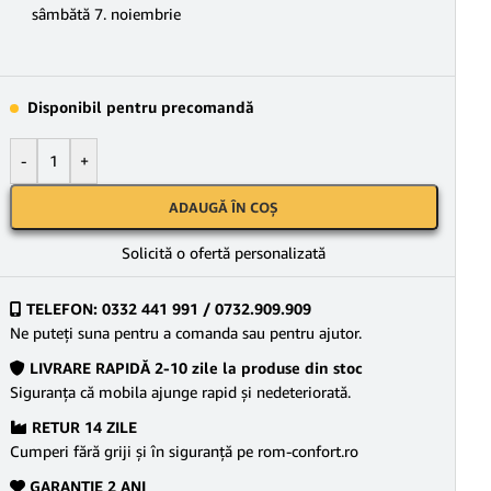
sâmbătă 7. noiembrie
Disponibil pentru precomandă
-
+
ADAUGĂ ÎN COȘ
Solicită o ofertă personalizată
TELEFON: 0332 441 991 / 0732.909.909
Ne puteţi suna pentru a comanda sau pentru ajutor.
LIVRARE RAPIDĂ 2-10 zile la produse din stoc
Siguranţa că mobila ajunge rapid şi nedeteriorată.
RETUR 14 ZILE
Cumperi fără griji şi în siguranţă pe rom-confort.ro
GARANŢIE 2 ANI