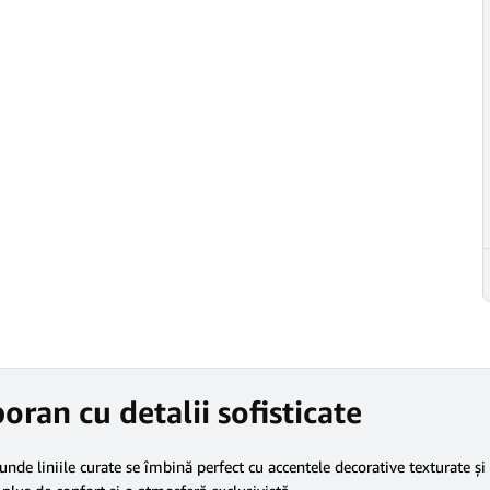
an cu detalii sofisticate
de liniile curate se îmbină perfect cu accentele decorative texturate și f