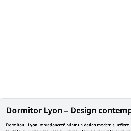
Dormitor Lyon – Design contempor
Dormitorul
Lyon
impresionează printr-un design modern și rafinat, un