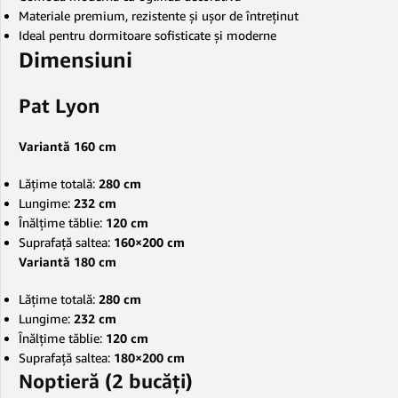
Materiale premium, rezistente și ușor de întreținut
Ideal pentru dormitoare sofisticate și moderne
Dimensiuni
Pat Lyon
Variantă 160 cm
Lățime totală:
280 cm
Lungime:
232 cm
Înălțime tăblie:
120 cm
Suprafață saltea:
160×200 cm
Variantă 180 cm
Lățime totală:
280 cm
Lungime:
232 cm
Înălțime tăblie:
120 cm
Suprafață saltea:
180×200 cm
Noptieră (2 bucăți)