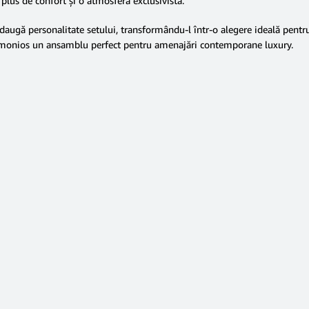
 plus de confort și o atmosferă exclusivistă.
lor adaugă personalitate setului, transformându-l într-o alegere ideală pe
rmonios un ansamblu perfect pentru amenajări contemporane luxury.