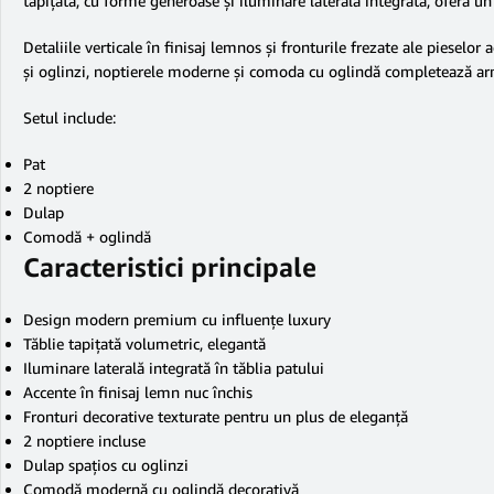
tapițată, cu forme generoase și iluminare laterală integrată, oferă un
Detaliile verticale în finisaj lemnos și fronturile frezate ale piese
și oglinzi, noptierele moderne și comoda cu oglindă completează a
Setul include:
Pat
2 noptiere
Dulap
Comodă + oglindă
Caracteristici principale
Design modern premium cu influențe luxury
Tăblie tapițată volumetric, elegantă
Iluminare laterală integrată în tăblia patului
Accente în finisaj lemn nuc închis
Fronturi decorative texturate pentru un plus de eleganță
2 noptiere incluse
Dulap spațios cu oglinzi
Comodă modernă cu oglindă decorativă