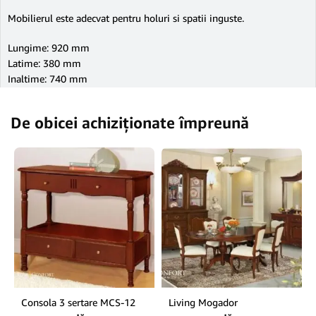
Mobilierul este adecvat pentru holuri si spatii inguste.
Lungime: 920 mm
Latime: 380 mm
Inaltime: 740 mm
De obicei achiziționate împreună
Consola 3 sertare MCS-12
Living Mogador