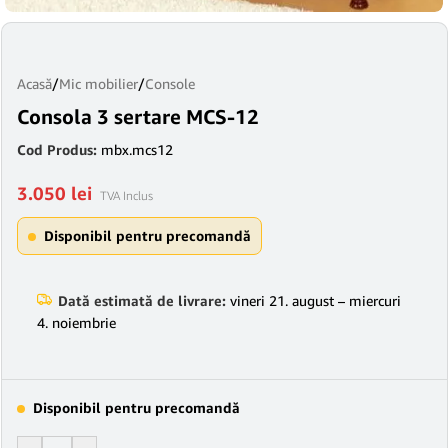
Acasă
/
Mic mobilier
/
Console
Consola 3 sertare MCS-12
Cod Produs:
mbx.mcs12
3.050
lei
TVA Inclus
Disponibil pentru precomandă
Dată estimată de livrare:
vineri 21. august – miercuri
4. noiembrie
Disponibil pentru precomandă