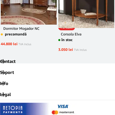
POPULAR
Dormitor Mogador NC
precomandă
Consola Elva
în stoc
44.800
lei
TVA Inclus
3.050
lei
TVA Inclus
Contact
Suport
Info
Legal