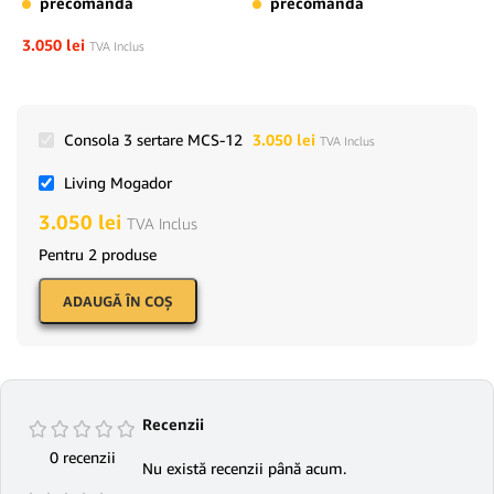
precomandă
precomandă
3.050
lei
TVA Inclus
Consola 3 sertare MCS-12
3.050
lei
TVA Inclus
Living Mogador
3.050
lei
TVA Inclus
Pentru 2 produse
ADAUGĂ ÎN COŞ
Recenzii
0 recenzii
Nu există recenzii până acum.