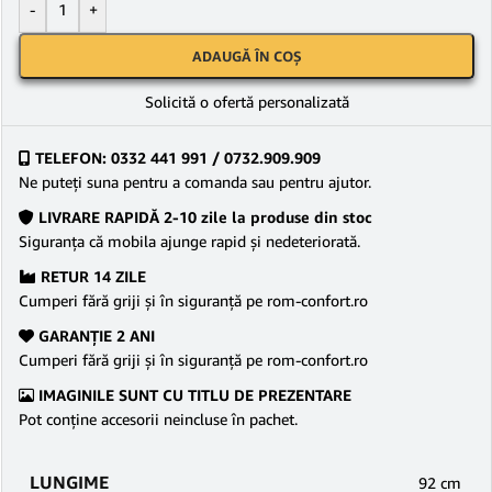
-
+
ADAUGĂ ÎN COȘ
Solicită o ofertă personalizată
TELEFON: 0332 441 991 / 0732.909.909
Ne puteţi suna pentru a comanda sau pentru ajutor.
LIVRARE RAPIDĂ 2-10 zile la produse din stoc
Siguranţa că mobila ajunge rapid şi nedeteriorată.
RETUR 14 ZILE
Cumperi fără griji şi în siguranţă pe rom-confort.ro
GARANŢIE 2 ANI
Cumperi fără griji şi în siguranţă pe rom-confort.ro
IMAGINILE SUNT CU TITLU DE PREZENTARE
Pot conține accesorii neincluse în pachet.
LUNGIME
92 cm