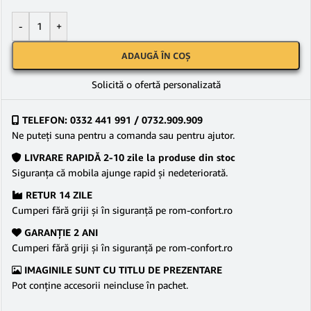
-
+
ADAUGĂ ÎN COȘ
Solicită o ofertă personalizată
TELEFON: 0332 441 991 / 0732.909.909
Ne puteţi suna pentru a comanda sau pentru ajutor.
LIVRARE RAPIDĂ 2-10 zile la produse din stoc
Siguranţa că mobila ajunge rapid şi nedeteriorată.
RETUR 14 ZILE
Cumperi fără griji şi în siguranţă pe rom-confort.ro
GARANŢIE 2 ANI
Cumperi fără griji şi în siguranţă pe rom-confort.ro
IMAGINILE SUNT CU TITLU DE PREZENTARE
Pot conține accesorii neincluse în pachet.