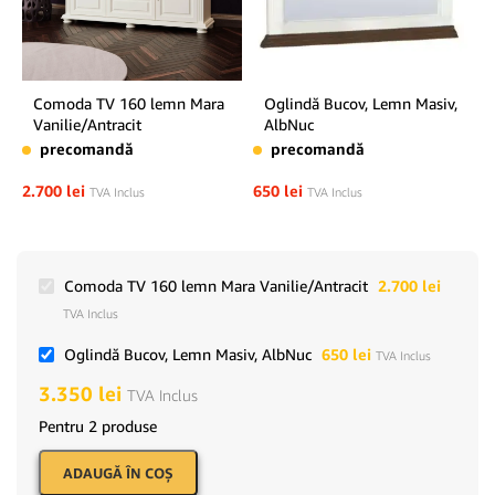
Comoda TV 160 lemn Mara
Oglindă Bucov, Lemn Masiv,
Vanilie/Antracit
AlbNuc
precomandă
precomandă
2.700
lei
650
lei
TVA Inclus
TVA Inclus
Comoda TV 160 lemn Mara Vanilie/Antracit
2.700
lei
TVA Inclus
Oglindă Bucov, Lemn Masiv, AlbNuc
650
lei
TVA Inclus
3.350
lei
TVA Inclus
Pentru 2 produse
ADAUGĂ ÎN COŞ