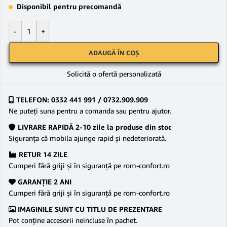
Disponibil pentru precomandă
-
+
ADAUGĂ ÎN COȘ
Solicită o ofertă personalizată
TELEFON: 0332 441 991 / 0732.909.909
Ne puteţi suna pentru a comanda sau pentru ajutor.
LIVRARE RAPIDĂ 2-10 zile la produse din stoc
Siguranţa că mobila ajunge rapid şi nedeteriorată.
RETUR 14 ZILE
Cumperi fără griji şi în siguranţă pe rom-confort.ro
GARANŢIE 2 ANI
Cumperi fără griji şi în siguranţă pe rom-confort.ro
IMAGINILE SUNT CU TITLU DE PREZENTARE
Pot conține accesorii neincluse în pachet.