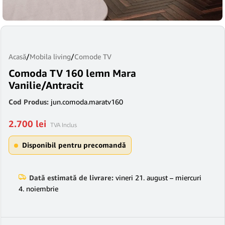
Acasă
/
Mobila living
/
Comode TV
Comoda TV 160 lemn Mara
Vanilie/Antracit
Cod Produs:
jun.comoda.maratv160
2.700
lei
TVA Inclus
Disponibil pentru precomandă
Dată estimată de livrare:
vineri 21. august – miercuri
4. noiembrie