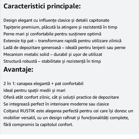
Caracteristici principale:
Design elegant cu influențe clasice și detalii capitonate
Tapițerie premium, plăcută la atingere și rezistentă în timp
Perne mari și confortabile pentru susținere optimă
Extensie tip pat – transformare rapidă pentru utilizare zilnică
Ladă de depozitare generoasă – ideală pentru lenjerii sau perne
Mecanism metalic solid – durabil și ușor de utilizat
Structură robustă – stabilitate și rezistență în timp
Avantaje:
2 în 1: canapea elegantă + pat confortabil
Ideal pentru spații medii și mari
Oferă atât confort zilnic, cât și soluții practice de depozitare
Se integrează perfect în interioare moderne sau clasice
Colțarul RUSTIK este alegerea perfectă pentru cei care își doresc un
mobilier versatil, cu un design rafinat și funcționalități complete,
fără compromis la capitolul confort.