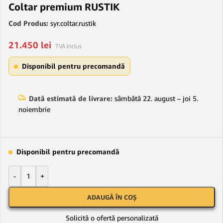
Coltar premium RUSTIK
Cod Produs:
syr.coltar.rustik
21.450
lei
TVA Inclus
Disponibil pentru precomandă
Dată estimată de livrare:
sâmbătă 22. august – joi 5.
noiembrie
Disponibil pentru precomandă
-
+
ADAUGĂ ÎN COȘ
Solicită o ofertă personalizată