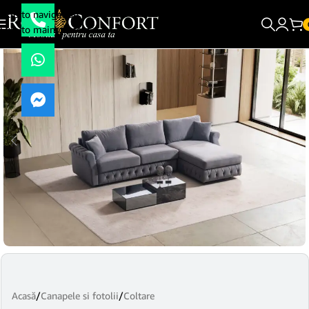
Skip to navigation
Skip to main content
Acasă
/
Canapele si fotolii
/
Coltare