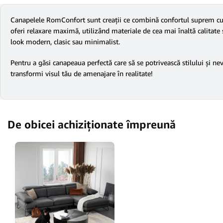
Canapelele RomConfort sunt creații ce combină confortul suprem cu d
oferi relaxare maximă, utilizând materiale de cea mai înaltă calitate și
look modern, clasic sau minimalist.
Pentru a găsi canapeaua perfectă care să se potrivească stilului și ne
transformi visul tău de amenajare în realitate!
De obicei achiziționate împreună