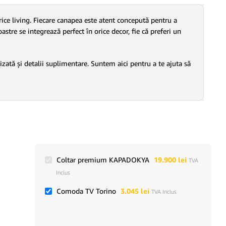
ce living. Fiecare canapea este atent concepută pentru a
astre se integrează perfect în orice decor, fie că preferi un
izată și detalii suplimentare. Suntem aici pentru a te ajuta să
Coltar premium KAPADOKYA
19.900
lei
TVA
Inclus
Comoda TV Torino
3.045
lei
TVA Inclus