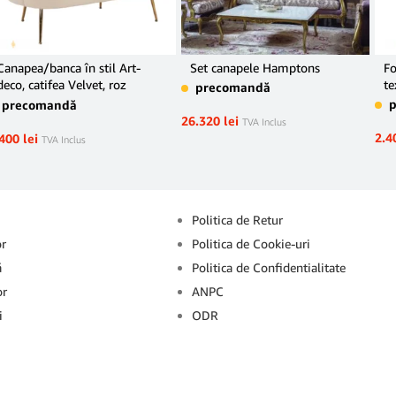
Canapea/banca în stil Art-
Set canapele Hamptons
Fo
deco, catifea Velvet, roz
te
precomandă
deschis, NOBLIN
precomandă
26.320
lei
TVA Inclus
2.4
.400
lei
TVA Inclus
Info
Politica de Retur
or
Politica de Cookie-uri
ă
Politica de Confidentialitate
or
ANPC
i
ODR