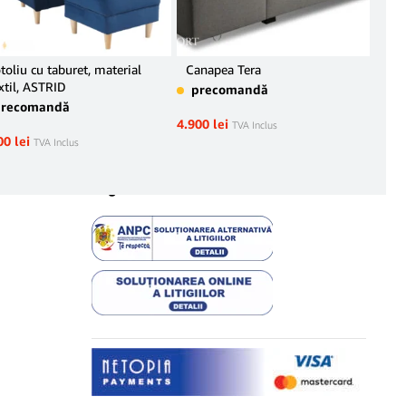
toliu cu taburet, material
Canapea Tera
Set
xtil, ASTRID
precomandă
pr
precomandă
4.900
lei
26.2
TVA Inclus
00
lei
TVA Inclus
Legal