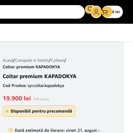
0
lei
Acasă
/
Canapele si fotolii
/
Coltare
/
Coltar premium KAPADOKYA
Coltar premium KAPADOKYA
Cod Produs:
syr.coltar.kapadokya
19.900
lei
TVA Inclus
Disponibil pentru precomandă
Dată estimată de livrare:
vineri 21. august –