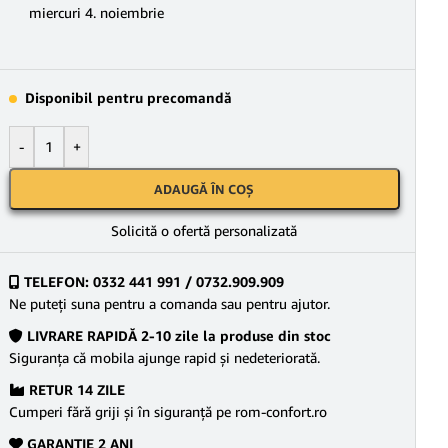
miercuri 4. noiembrie
Disponibil pentru precomandă
-
+
ADAUGĂ ÎN COȘ
Solicită o ofertă personalizată
TELEFON: 0332 441 991 / 0732.909.909
Ne puteţi suna pentru a comanda sau pentru ajutor.
LIVRARE RAPIDĂ 2-10 zile la produse din stoc
Siguranţa că mobila ajunge rapid şi nedeteriorată.
RETUR 14 ZILE
Cumperi fără griji şi în siguranţă pe rom-confort.ro
GARANŢIE 2 ANI