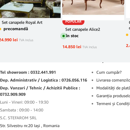
POPULAR
Set canapele Royal Art
precomandă
Set canapele Alice2
în stoc
24.990
lei
TVA Inclus
2
14.850
lei
TVA Inclus
Contact
Suport
Tel showroom : 0332.441.991
Cum cumpăr?
Dep. Administrativ / Logistica : 0726.056.116
Livrarea comenzil
Dep. Vanzari / Tehnic / Achizitii Publice :
Modalităţi de plat
0732.909.909
Garanţia produsel
Luni - Vineri: 09:00 - 19:30
Termeni şi Condiţi
Sambata : 09:00 - 14:00
S.C. STEFAROM SRL
Str. Silvestru nr.20 Iaşi , Romania