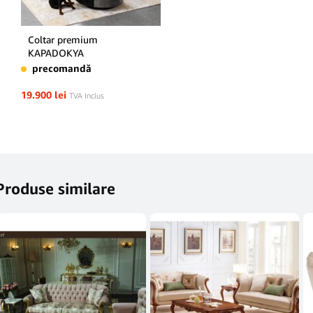
Coltar premium
KAPADOKYA
precomandă
19.900
lei
TVA Inclus
Produse similare