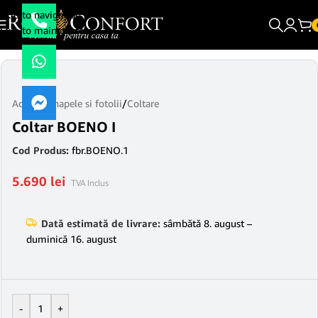
Skip to navigation
Skip to main content
Acasă
/
Canapele si fotolii
/
Coltare
Coltar BOENO I
Cod Produs:
fbr.BOENO.1
5.690
lei
TVA Inclus
Dată estimată de livrare:
sâmbătă 8. august –
duminică 16. august
-
+