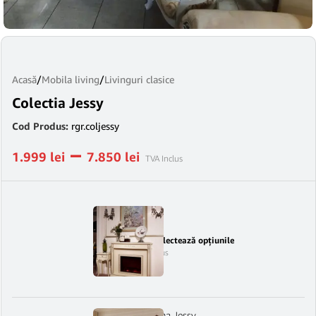
Acasă
/
Mobila living
/
Livinguri clasice
Colectia Jessy
Cod Produs:
rgr.coljessy
–
1.999
lei
7.850
lei
TVA Inclus
Semineu Jessy
Selectează opțiunile
1.999
lei
TVA Inclus
Ansamblu plasma Jessy