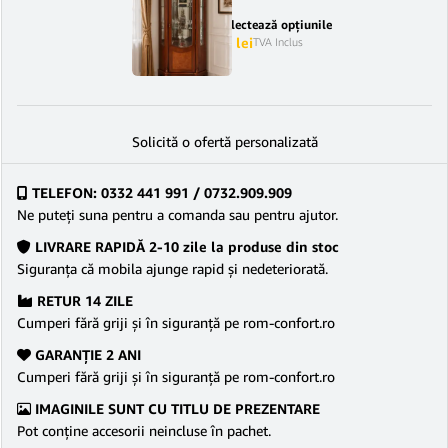
Selectează opțiunile
3.450
lei
–
3.790
lei
TVA Inclus
Solicită o ofertă personalizată
TELEFON: 0332 441 991 / 0732.909.909
Ne puteţi suna pentru a comanda sau pentru ajutor.
LIVRARE RAPIDĂ 2-10 zile la produse din stoc
Siguranţa că mobila ajunge rapid şi nedeteriorată.
RETUR 14 ZILE
Cumperi fără griji şi în siguranţă pe rom-confort.ro
GARANŢIE 2 ANI
Cumperi fără griji şi în siguranţă pe rom-confort.ro
IMAGINILE SUNT CU TITLU DE PREZENTARE
Pot conține accesorii neincluse în pachet.