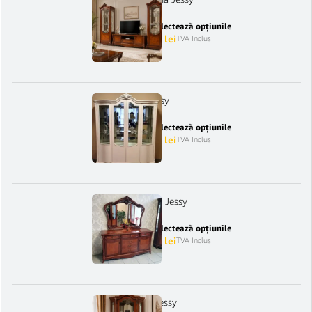
Selectează opțiunile
7.850
lei
–
8.750
lei
TVA Inclus
Vitrina 4 Usi Jessy
Selectează opțiunile
6.950
lei
–
7.420
lei
TVA Inclus
Bufet cu oglinda Jessy
Selectează opțiunile
4.850
lei
–
6.300
lei
TVA Inclus
Vitrina de colt Jessy