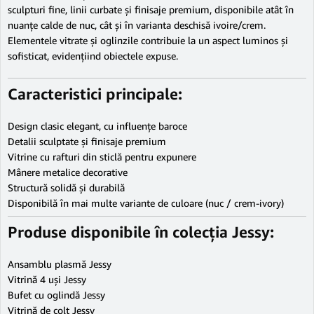
sculpturi fine, linii curbate și finisaje premium, disponibile atât în
nuanțe calde de nuc, cât și în varianta deschisă ivoire/crem.
Elementele vitrate și oglinzile contribuie la un aspect luminos și
sofisticat, evidențiind obiectele expuse.
Caracteristici principale:
Design clasic elegant, cu influențe baroce
Detalii sculptate și finisaje premium
Vitrine cu rafturi din sticlă pentru expunere
Mânere metalice decorative
Structură solidă și durabilă
Disponibilă în mai multe variante de culoare (nuc / crem-ivory)
Produse disponibile în colecția Jessy:
Ansamblu plasmă Jessy
Vitrină 4 uși Jessy
Bufet cu oglindă Jessy
Vitrină de colț Jessy