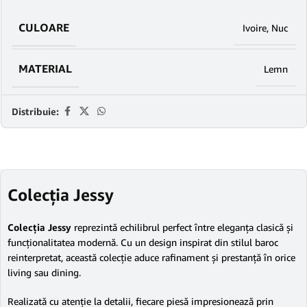
CULOARE
Ivoire
,
Nuc
MATERIAL
Lemn
Distribuie:
Colecția Jessy
Colecția Jessy
reprezintă echilibrul perfect între eleganța clasică și
funcționalitatea modernă. Cu un design inspirat din stilul baroc
reinterpretat, această colecție aduce rafinament și prestanță în orice
living sau dining.
Realizată cu atenție la detalii, fiecare piesă impresionează prin