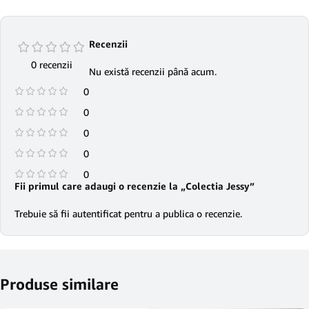
Recenzii
0 recenzii
Nu există recenzii până acum.
0
0
0
0
0
Fii primul care adaugi o recenzie la „Colectia Jessy”
Trebuie să fii
autentificat
pentru a publica o recenzie.
Produse similare