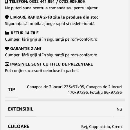
TELEFON: 0332 441 991 / 0732.909.909
Ne puteţi suna pentru a comanda sau pentru ajutor.
LIVRARE RAPIDĂ 2-10 zile la produse din stoc
Siguranţa că mobila ajunge rapid şi nedeteriorată.
RETUR 14 ZILE
Cumperi fără griji şi în siguranţă pe rom-confort.ro
GARANŢIE 2 ANI
Cumperi fără griji şi în siguranţă pe rom-confort.ro
IMAGINILE SUNT CU TITLU DE PREZENTARE
Pot conține accesorii neincluse în pachet.
Canapea de 3 locuri 233x97x95
,
Canapea de 2 locuri
TIP
170x97x95
,
Fotoliu 96x97x95
EXTENSIBIL
Nu
CULOARE
Bej
,
Cappuccino
,
Crem