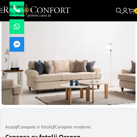
Skip to navigation
Skip to main content
Acasă
/
Canapele si fotolii
/
Canapele moderne
Canapea cu fotolii Oregon