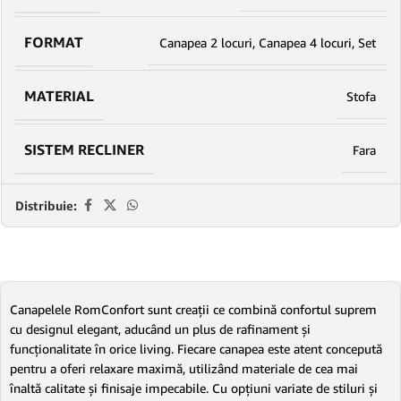
FORMAT
Canapea 2 locuri
,
Canapea 4 locuri
,
Set
MATERIAL
Stofa
SISTEM RECLINER
Fara
Distribuie:
Canapelele RomConfort sunt creații ce combină confortul suprem
cu designul elegant, aducând un plus de rafinament și
funcționalitate în orice living. Fiecare canapea este atent concepută
pentru a oferi relaxare maximă, utilizând materiale de cea mai
înaltă calitate și finisaje impecabile. Cu opțiuni variate de stiluri și