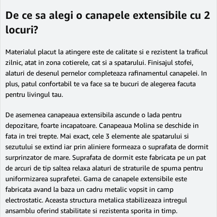
De ce sa alegi o canapele extensibile cu 2
locuri?
Materialul placut la atingere este de calitate si e rezistent la traficul
zilnic, atat in zona cotierele, cat si a spatarului. Finisajul stofei,
alaturi de desenul pernelor completeaza rafinamentul canapelei. In
plus, patul confortabil te va face sa te bucuri de alegerea facuta
pentru livingul tau.
De asemenea canapeaua extensibila ascunde o lada pentru
depozitare, foarte incapatoare. Canapeaua Molina se deschide in
fata in trei trepte. Mai exact, cele 3 elemente ale spatarului si
sezutului se extind iar prin aliniere formeaza o suprafata de dormit
surprinzator de mare. Suprafata de dormit este fabricata pe un pat
de arcuri de tip saltea relaxa alaturi de straturile de spuma pentru
uniformizarea suprafetei. Gama de canapele extensibile este
fabricata avand la baza un cadru metalic vopsit in camp
electrostatic. Aceasta structura metalica stabilizeaza intregul
ansamblu oferind stabilitate si rezistenta sporita in timp.