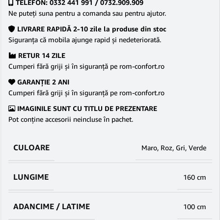
TELEFON: 0332 441 991 / 0732.909.909
Ne puteţi suna pentru a comanda sau pentru ajutor.
LIVRARE RAPIDĂ 2-10 zile la produse din stoc
Siguranţa că mobila ajunge rapid şi nedeteriorată.
RETUR 14 ZILE
Cumperi fără griji şi în siguranţă pe rom-confort.ro
GARANŢIE 2 ANI
Cumperi fără griji şi în siguranţă pe rom-confort.ro
IMAGINILE SUNT CU TITLU DE PREZENTARE
Pot conține accesorii neincluse în pachet.
CULOARE
Maro
,
Roz
,
Gri
,
Verde
LUNGIME
160 cm
ADANCIME / LATIME
100 cm