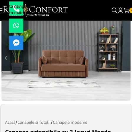
Skip to navigation
Skip to main content
Acasă
/
Canapele si fotolii
/
Canapele moderne
Canapea extensibila cu 2 locuri Mondo