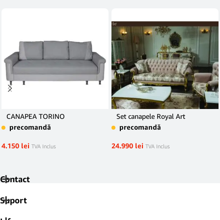
CANAPEA TORINO
Set canapele Royal Art
precomandă
precomandă
4.150
lei
24.990
lei
TVA Inclus
TVA Inclus
Contact
Suport