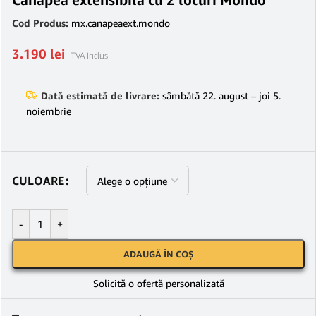
Cod Produs:
mx.canapeaext.mondo
3.190
lei
TVA Inclus
Dată estimată de livrare:
sâmbătă 22. august – joi 5.
noiembrie
CULOARE
-
+
ADAUGĂ ÎN COȘ
Solicită o ofertă personalizată