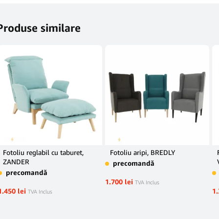
Produse similare
Fotoliu reglabil cu taburet,
Fotoliu aripi, BREDLY
ZANDER
precomandă
precomandă
1.700
lei
TVA Inclus
1.450
lei
1
TVA Inclus
Contact
Suport