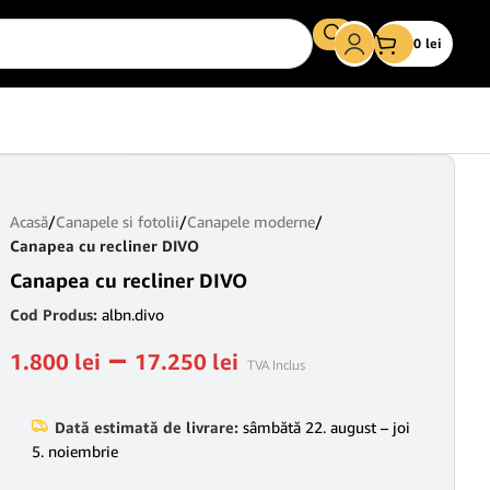
0
lei
Acasă
/
Canapele si fotolii
/
Canapele moderne
/
Canapea cu recliner DIVO
Canapea cu recliner DIVO
Cod Produs:
albn.divo
–
1.800
lei
17.250
lei
TVA Inclus
Dată estimată de livrare:
sâmbătă 22. august – joi
5. noiembrie