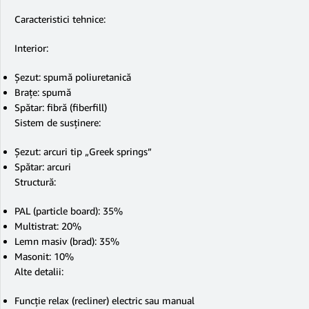
Caracteristici tehnice:
Interior:
Șezut: spumă poliuretanică
Brațe: spumă
Spătar: fibră (fiberfill)
Sistem de susținere:
Șezut: arcuri tip „Greek springs”
Spătar: arcuri
Structură:
PAL (particle board): 35%
Multistrat: 20%
Lemn masiv (brad): 35%
Masonit: 10%
Alte detalii:
Funcție relax (recliner) electric sau manual