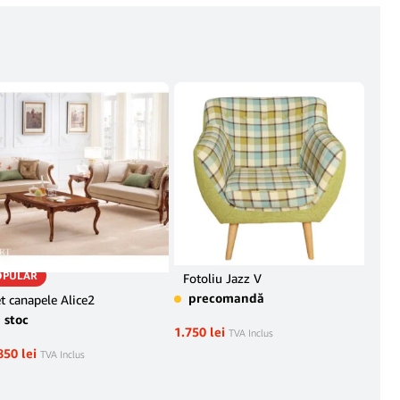
OPULAR
Fotoliu Jazz V
Foto
Vel
precomandă
t canapele Alice2
pr
n stoc
1.750
lei
TVA Inclus
1.35
850
lei
TVA Inclus
Legal