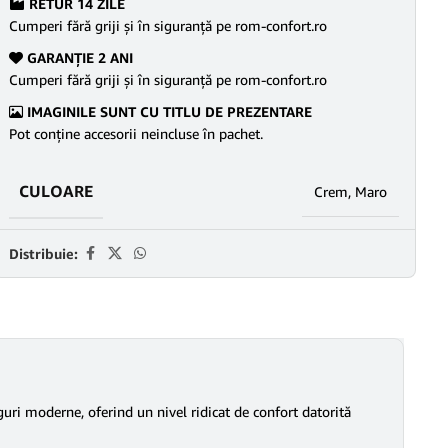
RETUR 14 ZILE
Cumperi fără griji şi în siguranţă pe rom-confort.ro
GARANŢIE 2 ANI
Cumperi fără griji şi în siguranţă pe rom-confort.ro
IMAGINILE SUNT CU TITLU DE PREZENTARE
Pot conține accesorii neincluse în pachet.
CULOARE
Crem
,
Maro
Distribuie:
uri moderne, oferind un nivel ridicat de confort datorită