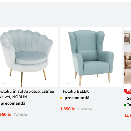
P
Fotoliu în stil Art-deco, catifea
Fotoliu BELEK
Velvet, NOBLIN
precomandă
Se
precomandă
î
1.850
lei
TVA Inclus
.350
lei
TVA Inclus
14.
Info