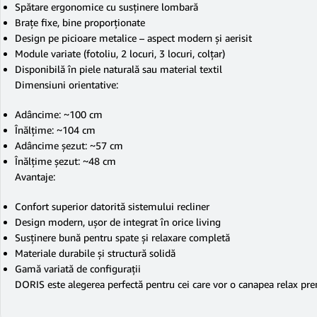
Spătare ergonomice cu susținere lombară
Brațe fixe, bine proporționate
Design pe picioare metalice – aspect modern și aerisit
Module variate (fotoliu, 2 locuri, 3 locuri, colțar)
Disponibilă în piele naturală sau material textil
Dimensiuni orientative:
Adâncime: ~100 cm
Înălțime: ~104 cm
Adâncime șezut: ~57 cm
Înălțime șezut: ~48 cm
Avantaje:
Confort superior datorită sistemului recliner
Design modern, ușor de integrat în orice living
Susținere bună pentru spate și relaxare completă
Materiale durabile și structură solidă
Gamă variată de configurații
DORIS este alegerea perfectă pentru cei care vor o canapea relax prem