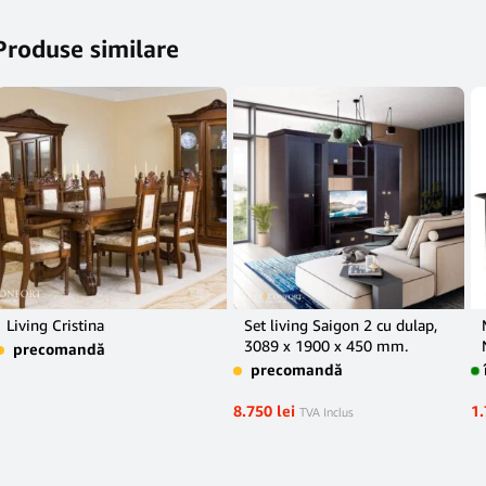
Produse similare
Living Cristina
Set living Saigon 2 cu dulap,
3089 x 1900 x 450 mm.
precomandă
precomandă
8.750
lei
1
TVA Inclus