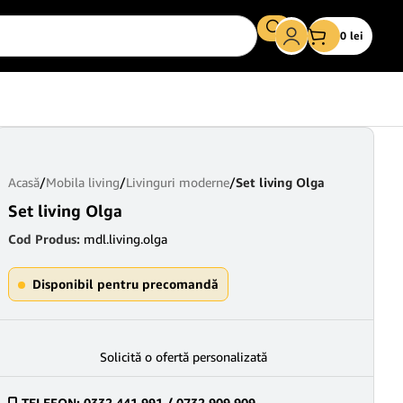
0
lei
Acasă
/
Mobila living
/
Livinguri moderne
/
Set living Olga
Set living Olga
Cod Produs:
mdl.living.olga
Disponibil pentru precomandă
Solicită o ofertă personalizată
TELEFON: 0332 441 991 / 0732.909.909