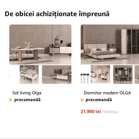
De obicei achiziționate împreună
Set living Olga
Dormitor modern OLGA
precomandă
precomandă
21.900
lei
TVA Inclus