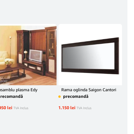
nsamblu plasma Edy
Rama oglinda Saigon Cantori
Bib
Bia
precomandă
precomandă
mm
pr
950
lei
1.150
lei
TVA Inclus
TVA Inclus
2.49