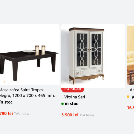
POPULAR
Masa cafea Saint Tropez,
A
Negru, 1200 x 700 x 465 mm.
Vitrina Seri
în stoc
în stoc
16.
.790
lei
TVA Inclus
3.500
lei
TVA Inclus