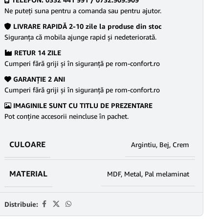
Ne puteţi suna pentru a comanda sau pentru ajutor.
LIVRARE RAPIDĂ 2-10 zile la produse din stoc
Siguranţa că mobila ajunge rapid şi nedeteriorată.
RETUR 14 ZILE
Cumperi fără griji şi în siguranţă pe rom-confort.ro
GARANŢIE 2 ANI
Cumperi fără griji şi în siguranţă pe rom-confort.ro
IMAGINILE SUNT CU TITLU DE PREZENTARE
Pot conține accesorii neincluse în pachet.
CULOARE
Argintiu
,
Bej
,
Crem
MATERIAL
MDF
,
Metal
,
Pal melaminat
Distribuie: