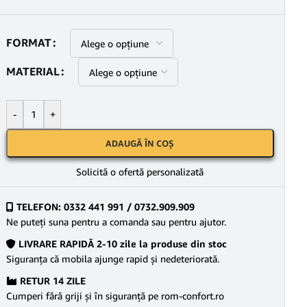
FORMAT
MATERIAL
-
+
ADAUGĂ ÎN COȘ
Solicită o ofertă personalizată
TELEFON: 0332 441 991 / 0732.909.909
Ne puteţi suna pentru a comanda sau pentru ajutor.
LIVRARE RAPIDĂ 2-10 zile la produse din stoc
Siguranţa că mobila ajunge rapid şi nedeteriorată.
RETUR 14 ZILE
Cumperi fără griji şi în siguranţă pe rom-confort.ro