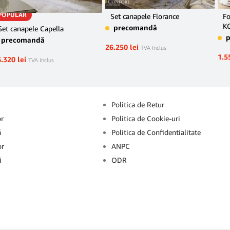
POPULAR
Set canapele Florance
Fo
K
precomandă
Set canapele Capella
precomandă
26.250
lei
TVA Inclus
1.5
6.320
lei
TVA Inclus
Info
Politica de Retur
or
Politica de Cookie-uri
ă
Politica de Confidentialitate
or
ANPC
i
ODR