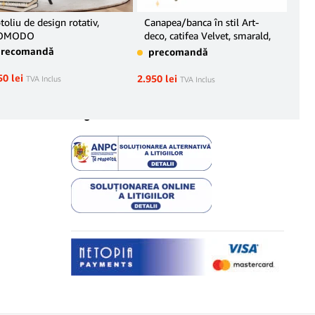
toliu de design rotativ,
Canapea/banca în stil Art-
Fot
OMODO
deco, catifea Velvet, smarald,
pr
NOBLIN
precomandă
precomandă
1.95
50
lei
2.950
lei
TVA Inclus
TVA Inclus
Legal