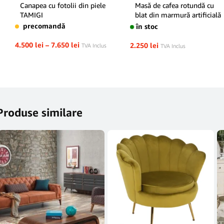
Canapea cu fotolii din piele
Masă de cafea rotundă cu
TAMIGI
blat din marmură artificială
și picior metalic auriu,
precomandă
în stoc
design elegant pentru living
4.500
lei
–
7.650
lei
2.250
lei
TVA Inclus
TVA Inclus
Produse similare