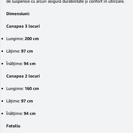
de suspensie cu arcuri asigură durabilitate și confort în utilizare.
Dimensiuni:
Canapea 3 locuri
Lungime:
200 cm
Lățime:
97 cm
Înălțime:
94 cm
Canapea 2 locuri
Lungime:
160 cm
Lățime:
97 cm
Înălțime:
94 cm
Fotoliu