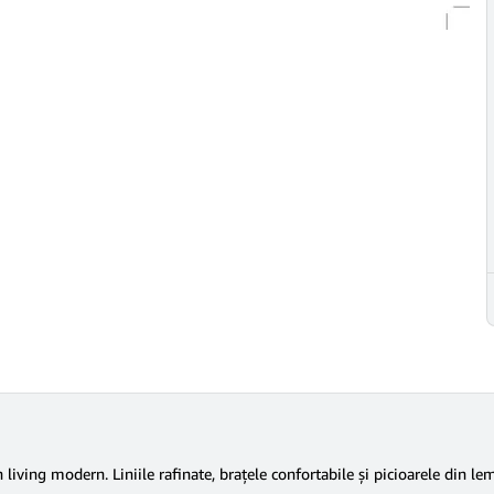
living modern. Liniile rafinate, brațele confortabile și picioarele din l