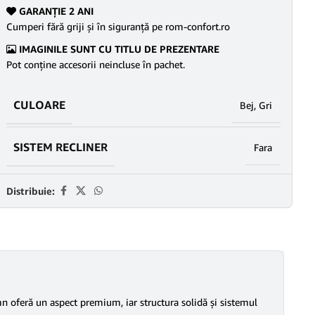
GARANŢIE 2 ANI
Cumperi fără griji şi în siguranţă pe rom-confort.ro
IMAGINILE SUNT CU TITLU DE PREZENTARE
Pot conține accesorii neincluse în pachet.
CULOARE
Bej
,
Gri
SISTEM RECLINER
Fara
Distribuie:
emn oferă un aspect premium, iar structura solidă și sistemul