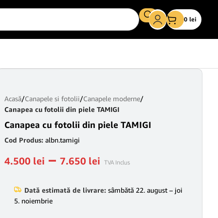
0
lei
Acasă
/
Canapele si fotolii
/
Canapele moderne
/
Canapea cu fotolii din piele TAMIGI
Canapea cu fotolii din piele TAMIGI
Cod Produs:
albn.tamigi
–
4.500
lei
7.650
lei
TVA Inclus
Dată estimată de livrare:
sâmbătă 22. august – joi
5. noiembrie