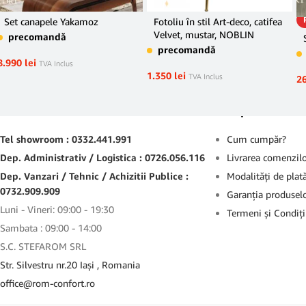
Set canapele Yakamoz
Fotoliu în stil Art-deco, catifea
Velvet, mustar, NOBLIN
precomandă
precomandă
8.990
lei
TVA Inclus
1.350
lei
TVA Inclus
2
Contact
Suport
Tel showroom : 0332.441.991
Cum cumpăr?
Dep. Administrativ / Logistica : 0726.056.116
Livrarea comenzil
Dep. Vanzari / Tehnic / Achizitii Publice :
Modalităţi de plat
0732.909.909
Garanţia produsel
Luni - Vineri: 09:00 - 19:30
Termeni şi Condiţi
Sambata : 09:00 - 14:00
S.C. STEFAROM SRL
Str. Silvestru nr.20 Iaşi , Romania
office@rom-confort.ro