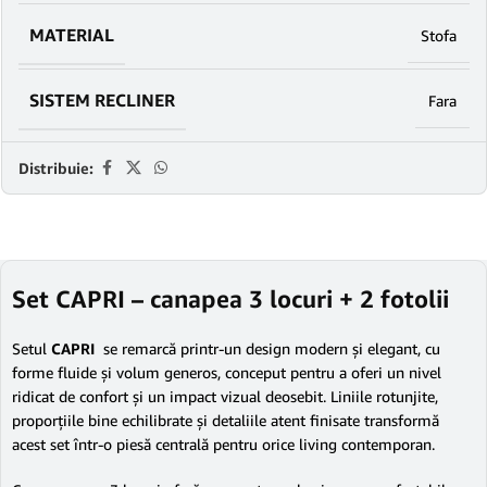
MATERIAL
Stofa
SISTEM RECLINER
Fara
Distribuie:
Set
CAPRI
– canapea 3 locuri + 2 fotolii
Setul
CAPRI
se remarcă printr-un design modern și elegant, cu
forme fluide și volum generos, conceput pentru a oferi un nivel
ridicat de confort și un impact vizual deosebit. Liniile rotunjite,
proporțiile bine echilibrate și detaliile atent finisate transformă
acest set într-o piesă centrală pentru orice living contemporan.