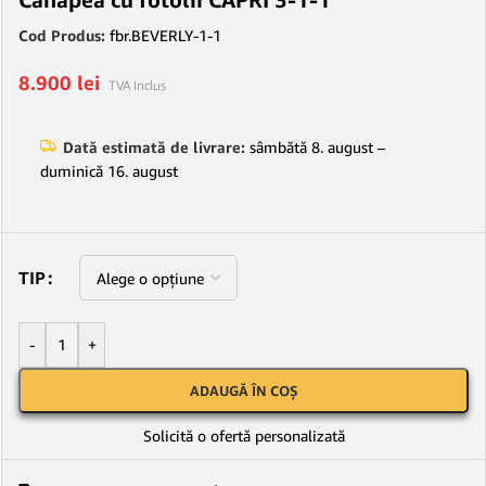
Cod Produs:
fbr.BEVERLY-1-1
8.900
lei
TVA Inclus
Dată estimată de livrare:
sâmbătă 8. august –
duminică 16. august
TIP
-
+
ADAUGĂ ÎN COȘ
Solicită o ofertă personalizată