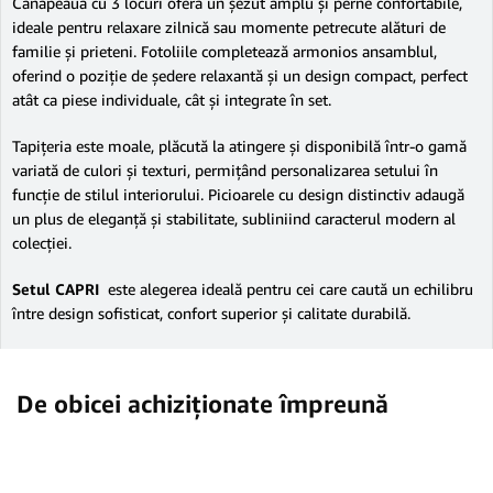
Canapeaua cu 3 locuri oferă un șezut amplu și perne confortabile,
ideale pentru relaxare zilnică sau momente petrecute alături de
familie și prieteni. Fotoliile completează armonios ansamblul,
oferind o poziție de ședere relaxantă și un design compact, perfect
atât ca piese individuale, cât și integrate în set.
Tapițeria este moale, plăcută la atingere și disponibilă într-o gamă
variată de culori și texturi, permițând personalizarea setului în
funcție de stilul interiorului. Picioarele cu design distinctiv adaugă
un plus de eleganță și stabilitate, subliniind caracterul modern al
colecției.
Setul CAPRI
este alegerea ideală pentru cei care caută un echilibru
între design sofisticat, confort superior și calitate durabilă.
De obicei achiziționate împreună