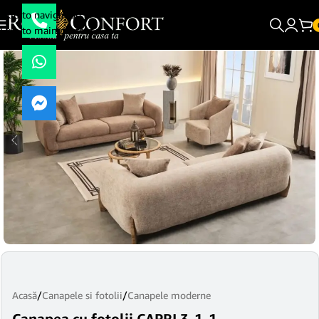
Skip to navigation
Skip to main content
Acasă
/
Canapele si fotolii
/
Canapele moderne
Canapea cu fotolii CAPRI 3-1-1