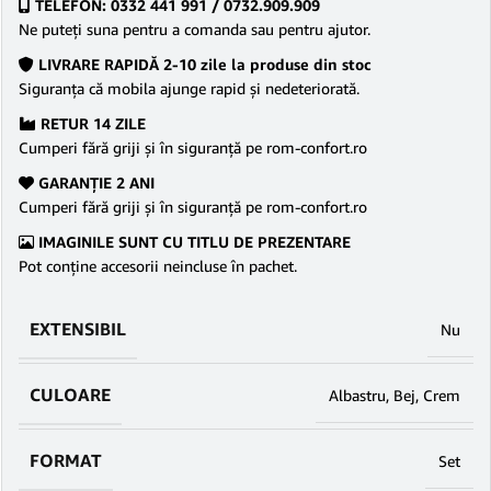
TELEFON: 0332 441 991 / 0732.909.909
Ne puteţi suna pentru a comanda sau pentru ajutor.
LIVRARE RAPIDĂ 2-10 zile la produse din stoc
Siguranţa că mobila ajunge rapid şi nedeteriorată.
RETUR 14 ZILE
Cumperi fără griji şi în siguranţă pe rom-confort.ro
GARANŢIE 2 ANI
Cumperi fără griji şi în siguranţă pe rom-confort.ro
IMAGINILE SUNT CU TITLU DE PREZENTARE
Pot conține accesorii neincluse în pachet.
EXTENSIBIL
Nu
CULOARE
Albastru
,
Bej
,
Crem
FORMAT
Set