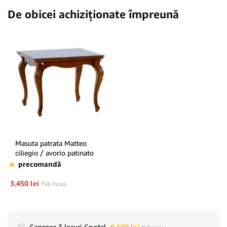
De obicei achiziționate împreună
Masuta patrata Matteo
ciliegio / avorio patinato
precomandă
3.450
lei
TVA Inclus
Canapea 3 locuri Crystal
9.600
lei