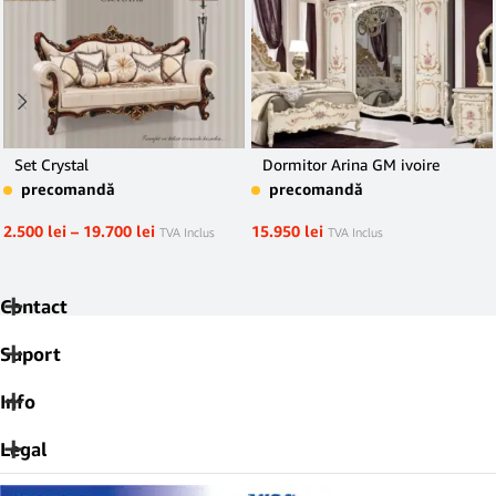
Set Crystal
Dormitor Arina GM ivoire
precomandă
precomandă
2.500
lei
–
19.700
lei
15.950
lei
TVA Inclus
TVA Inclus
Contact
Suport
Info
Legal