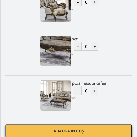
-
+
4.700
lei
TVA Inclus
Masuta cafea Manet
-
+
3.500
lei
TVA Inclus
Set Manet 3-1-1 plus masuta cafea
-
+
20.800
lei
TVA Inclus
ADAUGĂ ÎN COȘ