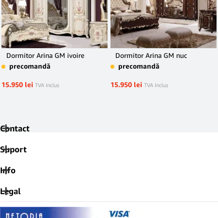
Dormitor Arina GM ivoire
Dormitor Arina GM nuc
precomandă
precomandă
15.950
lei
15.950
lei
TVA Inclus
TVA Inclus
Contact
Suport
Info
Legal