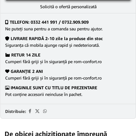
Solicită o ofertă personalizată
TELEFON: 0332 441 991 / 0732.909.909
Ne puteţi suna pentru a comanda sau pentru ajutor.
LIVRARE RAPIDĂ 2-10 zile la produse din stoc
Siguranţa că mobila ajunge rapid şi nedeteriorată.
RETUR 14 ZILE
Cumperi fără griji şi în siguranţă pe rom-confort.ro
GARANŢIE 2 ANI
Cumperi fără griji şi în siguranţă pe rom-confort.ro
IMAGINILE SUNT CU TITLU DE PREZENTARE
Pot conține accesorii neincluse în pachet.
Distribuie:
De obicei achiziționate împreună