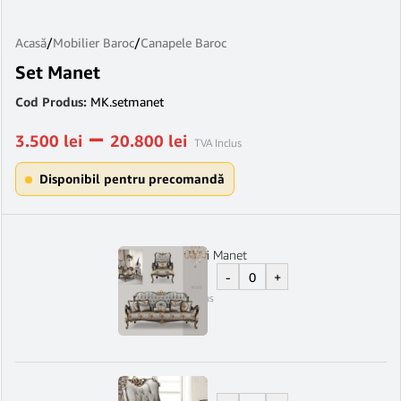
Acasă
/
Mobilier Baroc
/
Canapele Baroc
Set Manet
Cod Produs:
MK.setmanet
–
3.500
lei
20.800
lei
TVA Inclus
Disponibil pentru precomandă
Canapea 3 locuri Manet
-
+
9.600
lei
TVA Inclus
Fotoliu Manet