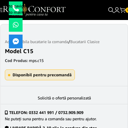
Skip to navigation
Skip to main content
Acasă
/
Mobila bucatarie la comanda
/
Bucatarii Clasice
Model C15
Cod Produs:
mps.c15
Disponibil pentru precomandă
Solicită o ofertă personalizată
TELEFON: 0332 441 991 / 0732.909.909
Ne puteţi suna pentru a comanda sau pentru ajutor.
LIVRARE RAPIDĂ 2-10 zile la produse din stoc