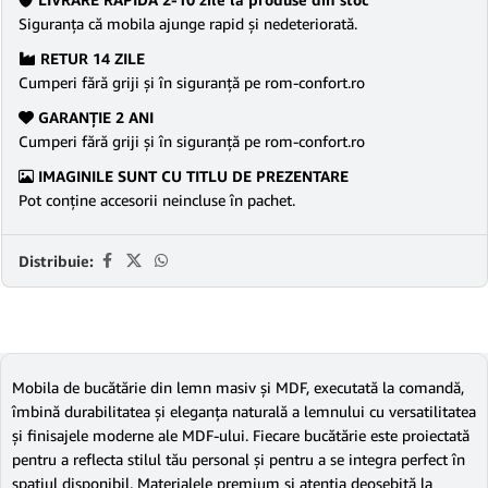
Siguranţa că mobila ajunge rapid şi nedeteriorată.
RETUR 14 ZILE
Cumperi fără griji şi în siguranţă pe rom-confort.ro
GARANŢIE 2 ANI
Cumperi fără griji şi în siguranţă pe rom-confort.ro
IMAGINILE SUNT CU TITLU DE PREZENTARE
Pot conține accesorii neincluse în pachet.
Distribuie:
Mobila de bucătărie din lemn masiv și MDF, executată la comandă,
îmbină durabilitatea și eleganța naturală a lemnului cu versatilitatea
și finisajele moderne ale MDF-ului. Fiecare bucătărie este proiectată
pentru a reflecta stilul tău personal și pentru a se integra perfect în
spațiul disponibil. Materialele premium și atenția deosebită la