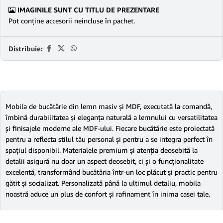
IMAGINILE SUNT CU TITLU DE PREZENTARE
Pot conține accesorii neincluse în pachet.
Distribuie:
Mobila de bucătărie din lemn masiv și MDF, executată la comandă,
îmbină durabilitatea și eleganța naturală a lemnului cu versatilitatea
și finisajele moderne ale MDF-ului. Fiecare bucătărie este proiectată
pentru a reflecta stilul tău personal și pentru a se integra perfect în
spațiul disponibil. Materialele premium și atenția deosebită la
detalii asigură nu doar un aspect deosebit, ci și o funcționalitate
excelentă, transformând bucătăria într-un loc plăcut și practic pentru
gătit și socializat. Personalizată până la ultimul detaliu, mobila
noastră aduce un plus de confort și rafinament în inima casei tale.