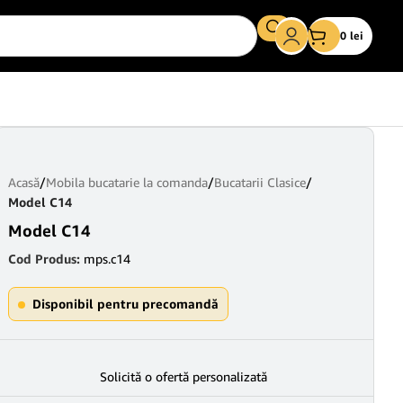
0
lei
Acasă
/
Mobila bucatarie la comanda
/
Bucatarii Clasice
/
Model C14
Model C14
Cod Produs:
mps.c14
Disponibil pentru precomandă
Solicită o ofertă personalizată