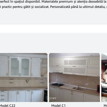
 perfect în spațiul disponibil. Materialele premium și atenția deosebită la
i practic pentru gătit și socializat. Personalizată până la ultimul detali
Model C22
Model C1
M