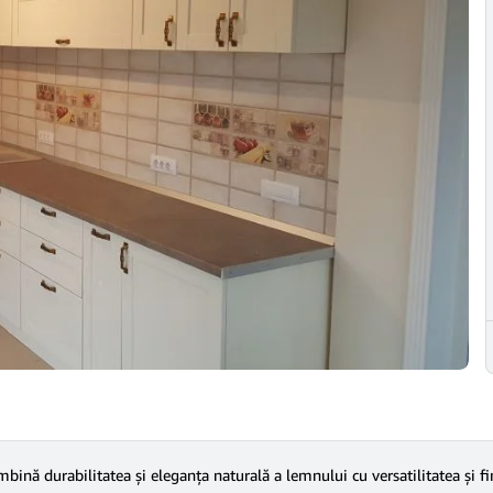
ină durabilitatea și eleganța naturală a lemnului cu versatilitatea și fi