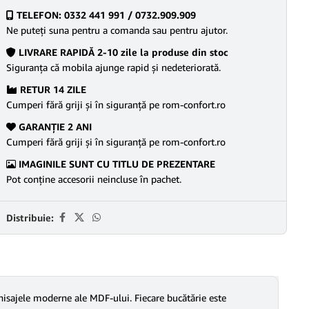
TELEFON: 0332 441 991 / 0732.909.909
Ne puteţi suna pentru a comanda sau pentru ajutor.
LIVRARE RAPIDĂ 2-10 zile la produse din stoc
Siguranţa că mobila ajunge rapid şi nedeteriorată.
RETUR 14 ZILE
Cumperi fără griji şi în siguranţă pe rom-confort.ro
GARANŢIE 2 ANI
Cumperi fără griji şi în siguranţă pe rom-confort.ro
IMAGINILE SUNT CU TITLU DE PREZENTARE
Pot conține accesorii neincluse în pachet.
Distribuie:
nisajele moderne ale MDF-ului. Fiecare bucătărie este