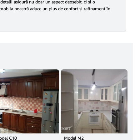
 detalii asigură nu doar un aspect deosebit, ci și o
u, mobila noastră aduce un plus de confort și rafinament în
odel C10
Model M2
Mod