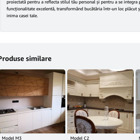
proiectată pentru a reflecta stilul tău personal și pentru a se integra
funcționalitate excelentă, transformând bucătăria într-un loc plăcut ș
inima casei tale.
Produse similare
Model M3
Model C2