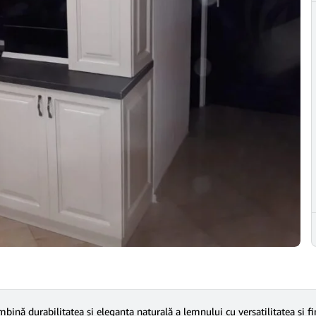
ină durabilitatea și eleganța naturală a lemnului cu versatilitatea și fi