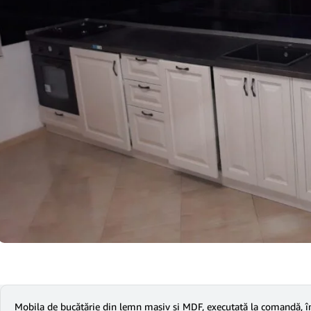
Mobila de bucătărie din lemn masiv și MDF, executată la comandă, îmb