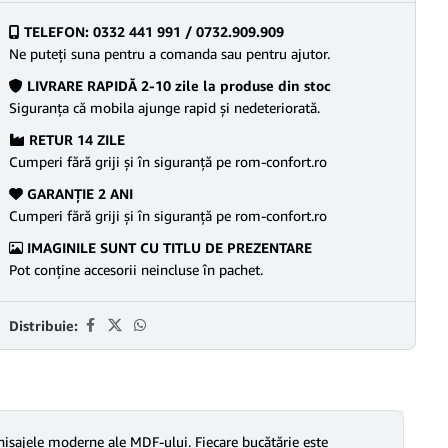
TELEFON: 0332 441 991 / 0732.909.909
Ne puteţi suna pentru a comanda sau pentru ajutor.
LIVRARE RAPIDĂ 2-10 zile la produse din stoc
Siguranţa că mobila ajunge rapid şi nedeteriorată.
RETUR 14 ZILE
Cumperi fără griji şi în siguranţă pe rom-confort.ro
GARANŢIE 2 ANI
Cumperi fără griji şi în siguranţă pe rom-confort.ro
IMAGINILE SUNT CU TITLU DE PREZENTARE
Pot conține accesorii neincluse în pachet.
Distribuie:
nisajele moderne ale MDF-ului. Fiecare bucătărie este