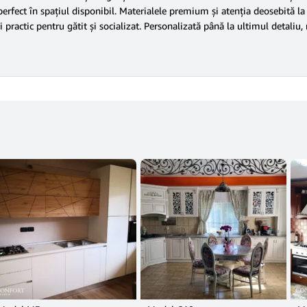
 perfect în spațiul disponibil. Materialele premium și atenția deosebită la
i practic pentru gătit și socializat. Personalizată până la ultimul detali