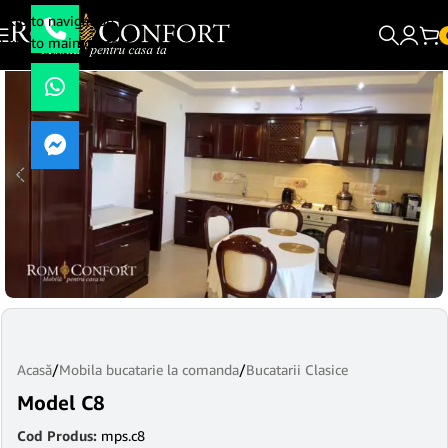
Skip to navigation
Skip to main content
Acasă
/
Mobila bucatarie la comanda
/
Bucatarii Clasice
Model C8
Cod Produs:
mps.c8