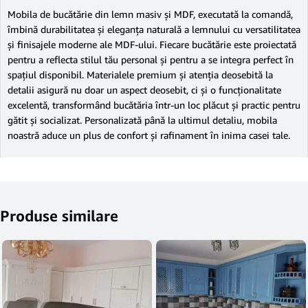
Mobila de bucătărie din lemn masiv și MDF, executată la comandă,
îmbină durabilitatea și eleganța naturală a lemnului cu versatilitatea
și finisajele moderne ale MDF-ului. Fiecare bucătărie este proiectată
pentru a reflecta stilul tău personal și pentru a se integra perfect în
spațiul disponibil. Materialele premium și atenția deosebită la
detalii asigură nu doar un aspect deosebit, ci și o funcționalitate
excelentă, transformând bucătăria într-un loc plăcut și practic pentru
gătit și socializat. Personalizată până la ultimul detaliu, mobila
noastră aduce un plus de confort și rafinament în inima casei tale.
Produse similare