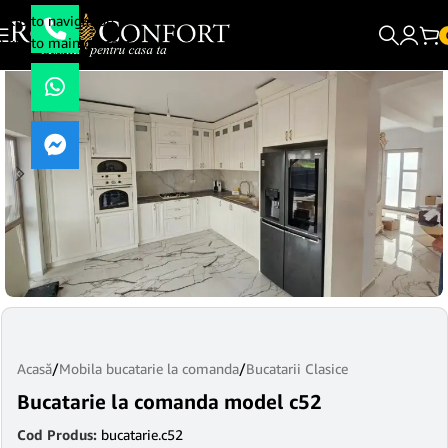
Skip to navigation
Skip to main content
Acasă
/
Mobila bucatarie la comanda
/
Bucatarii Clasice
Bucatarie la comanda model c52
Cod Produs:
bucatarie.c52