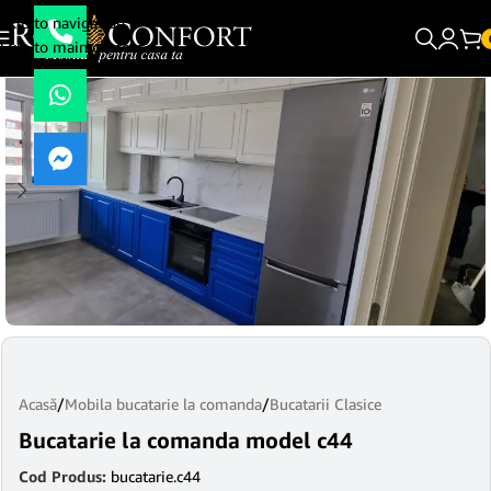
Skip to navigation
Skip to main content
Acasă
/
Mobila bucatarie la comanda
/
Bucatarii Clasice
Bucatarie la comanda model c44
Cod Produs:
bucatarie.c44